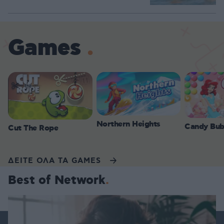
Games
Northern Heights
Candy Bub
Cut The Rope
ΔΕΙΤΕ ΟΛΑ ΤΑ GAMES
Best of Network