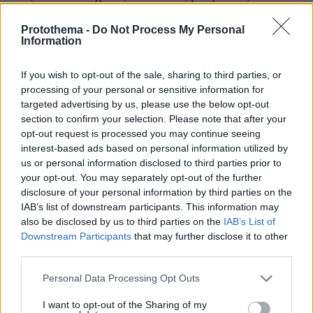
απότομα εκτεθειμένοι στον ήλιο ( π.χ. όταν
πάνε για μπάνιο το Σαββατοκύριακο ή στις
Protothema -
Do Not Process My Personal
διακοπές τους).
Information
If you wish to opt-out of the sale, sharing to third parties, or
Ο ήλιος θέλει προσοχή όχι μόνο σε σχέση με τη
processing of your personal or sensitive information for
θάλασσα, αλλά και σε μέρη με υψόμετρο
targeted advertising by us, please use the below opt-out
(βουνά). Ιδίως σε ηλιόλουστες μέρες με χιόνι
section to confirm your selection. Please note that after your
τριγύρω.
opt-out request is processed you may continue seeing
interest-based ads based on personal information utilized by
us or personal information disclosed to third parties prior to
Τέλος, υπάρχει έντονη σύσταση ενάντια στην
your opt-out. You may separately opt-out of the further
έκθεση σε υπεριώδη ακτινοβολία σε
disclosure of your personal information by third parties on the
εσωτερικούς χώρους (Solarium). Το IARC της
IAB’s list of downstream participants. This information may
Π.Ο.Υ. έχει κατατάξει αυτή την πρακτική ως
also be disclosed by us to third parties on the
IAB’s List of
Downstream Participants
that may further disclose it to other
καρκινογόνο κατηγορίας Ι, όπως το κάπνισμα.
third parties.
Please note that this website/app uses one or more Google
Personal Data Processing Opt Outs
protothema.gr στο Google News
Ακολουθήστε το
services and may gather and store information including but
not limited to your visit or usage behaviour. You may click to
I want to opt-out of the Sharing of my
και μάθετε πρώτοι όλες τις ειδήσεις