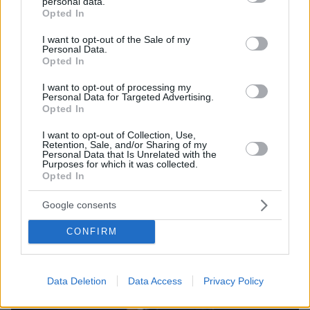
personal data.
grant or deny consent to Google and its third-party tags to
Opted In
use your data for below specified purposes in below Google
Ειδήσεις
Δείτε όλες τις τελευταίες
από την Ελλάδα
consent section.
I want to opt-out of the Sale of my
και τον Κόσμο, τη στιγμή που συμβαίνουν, στο
Personal Data.
Protothema.gr
Opted In
I want to opt-out of processing my
Personal Data for Targeted Advertising.
Thema Insights
Opted In
I want to opt-out of Collection, Use,
Retention, Sale, and/or Sharing of my
Personal Data that Is Unrelated with the
Purposes for which it was collected.
Opted In
Google consents
CONFIRM
Data Deletion
Data Access
Privacy Policy