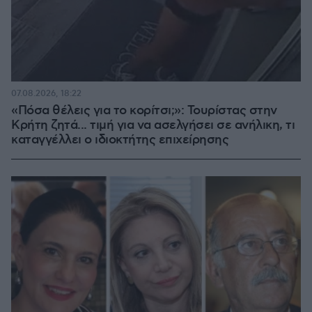
07.08.2026, 18:22
«Πόσα θέλεις για το κορίτσι;»: Τουρίστας στην
Κρήτη ζητά... τιμή για να ασελγήσει σε ανήλικη, τι
καταγγέλλει ο ιδιοκτήτης επιχείρησης