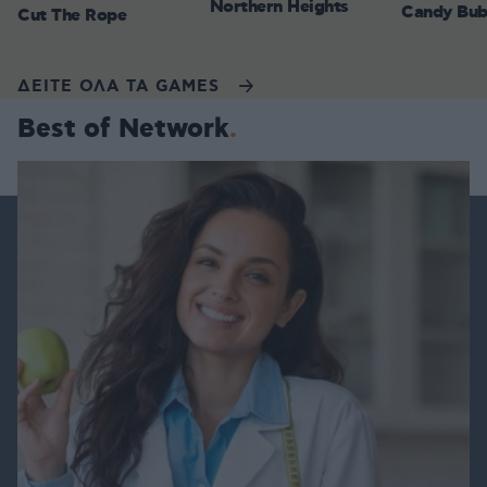
Northern Heights
Candy Bub
Cut The Rope
ΔΕΙΤΕ ΟΛΑ ΤΑ GAMES
Best of Network