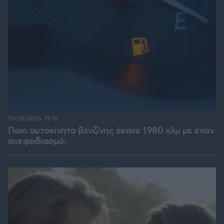
06.08.2026, 19:12
Ποιο αυτοκίνητο βενζίνης έκανε 1.980 χλμ με έναν
ανεφοδιασμό;