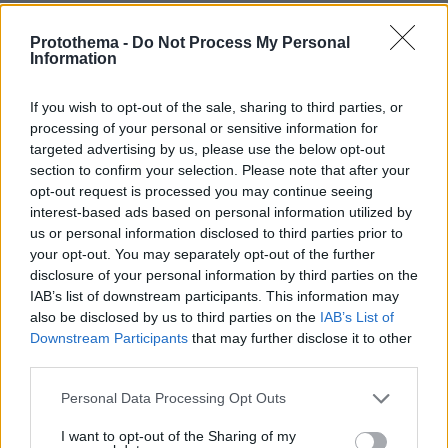
Η Smart φοιτητική κατοικία στην καρδιά της Αθήνας
Protothema -
Do Not Process My Personal
Information
29.07.2026, 09:39
Διασκεδάζουμε υπεύθυνα, επιστρέφουμε με ασφάλεια
If you wish to opt-out of the sale, sharing to third parties, or
processing of your personal or sensitive information for
ΡΟΗ ΕΙΔΗΣΕΩΝ
targeted advertising by us, please use the below opt-out
section to confirm your selection. Please note that after your
Ειδήσεις
Δημοφιλή
Σχολιασμένα
opt-out request is processed you may continue seeing
interest-based ads based on personal information utilized by
us or personal information disclosed to third parties prior to
πριν 22 λεπτά
your opt-out. You may separately opt-out of the further
Ο Ρόμπι Γουίλιαμς έφυγε, αλλά το γιγαντιαίο ρομπότ
disclosure of your personal information by third parties on the
του έμεινε και «τρομάζει» τους γείτονες
IAB’s list of downstream participants. This information may
πριν μία ώρα
also be disclosed by us to third parties on the
IAB’s List of
Παιδιά και κατοικίδια: Πώς μαθαίνουμε στα παιδιά να τα
Downstream Participants
that may further disclose it to other
σέβονται
third parties.
07.08.2026, 00:17
Please note that this website/app uses one or more Google
Personal Data Processing Opt Outs
Στο νοσοκομείο 30χρονη μετά από πτώση από τη
services and may gather and store information including but
γέφυρα της Χαλκίδας
not limited to your visit or usage behaviour. You may click to
I want to opt-out of the Sharing of my