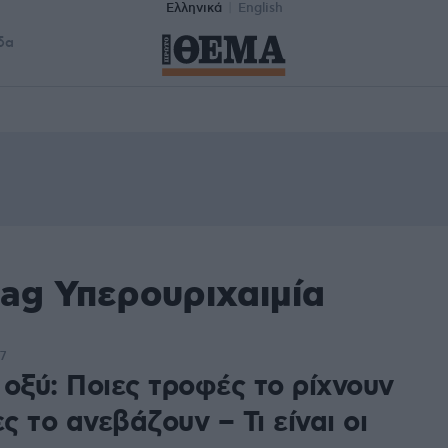
Ελληνικά
English
δα
tag Υπερουριχαιμία
7
 οξύ: Ποιες τροφές το ρίχνουν
ες το ανεβάζουν – Τι είναι οι