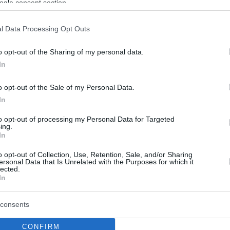
ogle consent section.
και πώς αντιμετωπίζεται
ος είναι μια ασθένεια που έχει αναγνωριστεί από την
l Data Processing Opt Outs
Τα τελευταία χρόνια έχει αυξηθεί ο επιπολασμός της,
κό προφίλ αυτής της ασθένειας έχει γίνει όλο και πιο
o opt-out of the Sharing of my personal data.
In
o opt-out of the Sale of my Personal Data.
In
to opt-out of processing my Personal Data for Targeted
ing.
In
o opt-out of Collection, Use, Retention, Sale, and/or Sharing
ersonal Data that Is Unrelated with the Purposes for which it
lected.
In
consents
CONFIRM