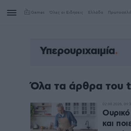
Games
Όλες οι Ειδήσεις
Ελλάδα
Πρωτοσέλι
Υπερουριχαιμία
Όλα τα άρθρα του 
02.08.2026, 09:3
Ουρικό
και ποι