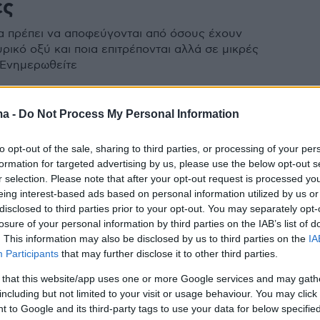
ες
α πρέπει να αποφεύγονται από όσους έχουν
ρικό οξύ και ποια επιτρέπονται αλλά σε μικρές
 Ενημερωθείτε
ma -
Do Not Process My Personal Information
ουρικό οξύ: Αυξάνει κατά 45%
to opt-out of the sale, sharing to third parties, or processing of your per
νδυνο αυτής της σοβαρής
formation for targeted advertising by us, please use the below opt-out s
ίας
r selection. Please note that after your opt-out request is processed y
eing interest-based ads based on personal information utilized by us or
πλέον λόγο ανησυχίας βαρύνει τα άτομα με αυξημένο
disclosed to third parties prior to your opt-out. You may separately opt-
losure of your personal information by third parties on the IAB’s list of
πρόσφατη μελέτη, πιο απειλητικό από την ουρική
. This information may also be disclosed by us to third parties on the
IA
αι τις πέτρες στους νεφρούς
Participants
that may further disclose it to other third parties.
 that this website/app uses one or more Google services and may gath
6
including but not limited to your visit or usage behaviour. You may click 
νο ουρικό οξύ: Ποια νόσο
 to Google and its third-party tags to use your data for below specifi