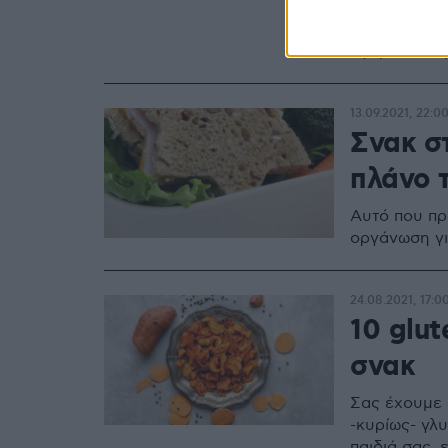
Τι αφορά τε
τιμή ενός π
αγοραστικά 
13.09.2021, 22:0
Σνακ σ
πλάνο 
Αυτό που πρ
οργάνωση για
24.08.2021, 17:0
10 glut
σνακ
Σας έχουμε 
-κυρίως- γλ
παιδιά σας, 