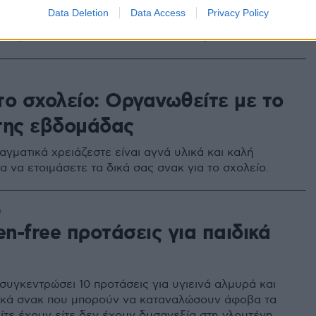
λικά τους καταναλωτές περισσότερο- η ποιότητα ή η
Data Deletion
Data Access
Privacy Policy
ροϊόντος; Μεγάλη ανασκόπηση ερευνών συνθέτει τα
μοτίβα καταναλωτών από όλο τον κόσμο
0
το σχολείο: Οργανωθείτε με το
της εβδομάδας
αγματικά χρειάζεστε είναι αγνά υλικά και καλή
 να ετοιμάσετε τα δικά σας σνακ για το σχολείο.
0
en-free προτάσεις για παιδικά
συγκεντρώσει 10 προτάσεις για υγιεινά αλμυρά και
υκά σνακ που μπορούν να καταναλώσουν άφοβα τα
είτε έχουν είτε δεν έχουν δυσανεξία στη γλουτένη.