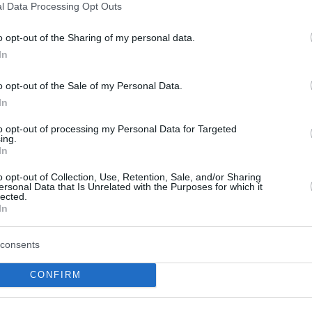
ox
l Data Processing Opt Outs
τερα και διαφορετικά χρώματα στο πιάτο μας, τόσο
o opt-out of the Sharing of my personal data.
είναι σε θρεπτικά συστατικά και βιταμίνες.
In
o opt-out of the Sale of my Personal Data.
0
In
νά σνακ για τις βραδινές
to opt-out of processing my Personal Data for Targeted
ες
ing.
In
ανθασμένη εντύπωση ότι ό,τι τρώμε αργά το βράδυ
α λίπος και κερδίζουμε βάρος.
o opt-out of Collection, Use, Retention, Sale, and/or Sharing
ersonal Data that Is Unrelated with the Purposes for which it
lected.
In
ρόθυμα βάζουμε το χέρι στην
consents
ια πιο υγιεινά τρόφιμα –
CONFIRM
 αποκαλύπτει