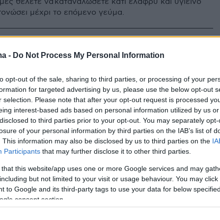
γμές θέλετε να καταναλώσετε κάτι ελαφρύ και υγιεινό
τονώσει μέχρι το επόμενο γεύμα.
5
ινά σνακ για όλες τις ώρες:
ma -
Do Not Process My Personal Information
κριτσίνια με κράνμπερις, τσιπς
to opt-out of the sale, sharing to third parties, or processing of your per
υκιά και κράκερ αμυγδάλου
formation for targeted advertising by us, please use the below opt-out s
r selection. Please note that after your opt-out request is processed y
eing interest-based ads based on personal information utilized by us or
ρούν να ζωηρέψουν τις βαρετές ημέρες, να μας
disclosed to third parties prior to your opt-out. You may separately opt-
α όταν παρακολουθούμε μια ταινία, να μας κόψουν
losure of your personal information by third parties on the IAB’s list of
. Το «ροκάνισμα» του σνακ μπορεί να βελτιώσει τη
. This information may also be disclosed by us to third parties on the
IA
ικά όταν είμαστε πεινασμένοι, εν κινήσει.
Participants
that may further disclose it to other third parties.
 that this website/app uses one or more Google services and may gath
including but not limited to your visit or usage behaviour. You may click 
οφή στο σχολείο: 6 προτάσεις
 to Google and its third-party tags to use your data for below specifi
ogle consent section.
κών γευμάτων για το σχολικό