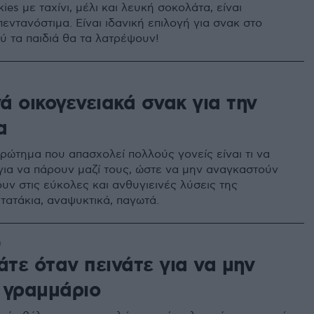
ies με ταχίνι, μέλι και λευκή σοκολάτα, είναι
εντανόστιμα. Είναι ιδανική επιλογή για σνακ στο
ύ τα παιδιά θα τα λατρέψουν!
νά οικογενειακά σνακ για την
α
ερώτημα που απασχολεί πολλούς γονείς είναι τι να
για να πάρουν μαζί τους, ώστε να μην αναγκαστούν
υν στις εύκολες και ανθυγιεινές λύσεις της
τατάκια, αναψυκτικά, παγωτά.
0
άτε όταν πεινάτε για να μην
 γραμμάριο