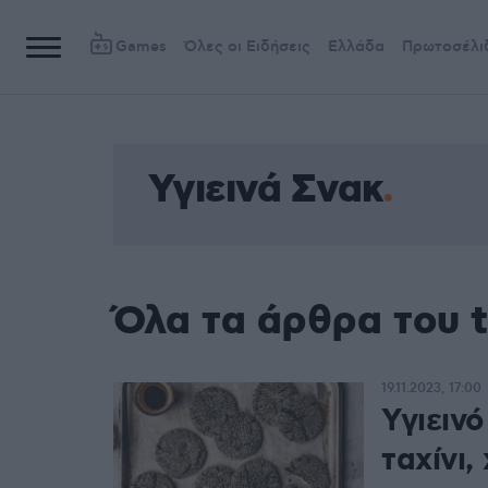
Games
Όλες οι Ειδήσεις
Ελλάδα
Πρωτοσέλι
Υγιεινά Σνακ
Όλα τα άρθρα του t
19.11.2023, 17:00
Υγιεινό
ταχίνι,