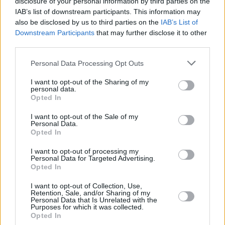
disclosure of your personal information by third parties on the
IAB’s list of downstream participants. This information may
also be disclosed by us to third parties on the
IAB’s List of
Downstream Participants
that may further disclose it to other
third parties.
Please note that this website/app uses one or more Google
Personal Data Processing Opt Outs
services and may gather and store information including but
not limited to your visit or usage behaviour. You may click to
I want to opt-out of the Sharing of my
personal data.
grant or deny consent to Google and its third-party tags to
Opted In
use your data for below specified purposes in below Google
consent section.
I want to opt-out of the Sale of my
Personal Data.
Opted In
I want to opt-out of processing my
Personal Data for Targeted Advertising.
Opted In
I want to opt-out of Collection, Use,
Retention, Sale, and/or Sharing of my
Personal Data that Is Unrelated with the
Purposes for which it was collected.
3
29.06.2024, 08:47
Opted In
Μάριος Θεμιστοκλέους: Κίνητρα στους γιατρούς