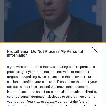
Protothema -
Do Not Process My Personal
Information
4
06.05.2025, 20:04
Ξεκινούν δωρεάν χειρουργεία σε ιδιωτικές κλινικές,
If you wish to opt-out of the sale, sharing to third parties, or
ανακοίνωσε ο Θεμιστοκλέους
processing of your personal or sensitive information for
Για το επόμενο διάστημα έχον εξασφαλίστηκαν 7000
targeted advertising by us, please use the below opt-out
δωρεάν χειρουργεία σε ιδιωτικές κλινικές χωρίς
section to confirm your selection. Please note that after your
καμία οικονομική επιβάρυνση για τους πολίτες,
opt-out request is processed you may continue seeing
σύμφωνα με τον υφυπουργό Υγείας
interest-based ads based on personal information utilized by
us or personal information disclosed to third parties prior to
your opt-out. You may separately opt-out of the further