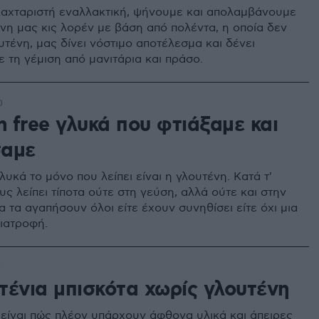
λαχταριστή εναλλακτική, ψήνουμε και απολαμβάνουμε
νη μας κις λορέν με βάση από πολέντα, η οποία δεν
υτένη, μας δίνει νόστιμο αποτέλεσμα και δένει
ε τη γέμιση από μανιτάρια και πράσο.
0
n free γλυκά που φτιάξαμε και
σαμε
λυκά το μόνο που λείπει είναι η γλουτένη. Κατά τ'
υς λείπει τίποτα ούτε στη γεύση, αλλά ούτε και στην
 τα αγαπήσουν όλοι είτε έχουν συνηθίσει είτε όχι μια
διατροφή.
0
τένια μπισκότα χωρίς γλουτένη
 είναι πώς πλέον υπάρχουν άφθονα υλικά και άπειρες