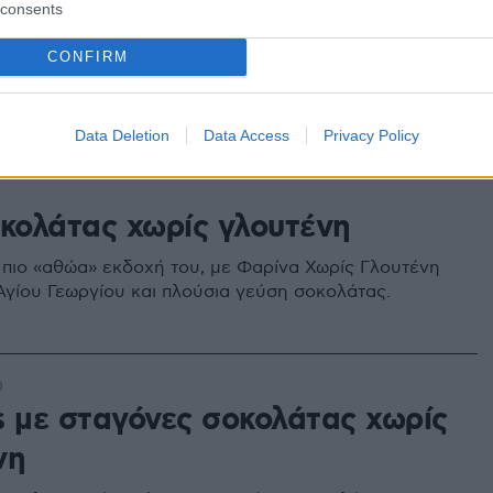
consents
 με παντεσπάνι χωρίς γλουτένη
CONFIRM
γρήγορη τούρτα που δεν της λείπει τίποτα, παρά μόνο
Το μυστικό είναι να φτιάξετε το παντεσπάνι με μείγμα
ικής Χωρίς Γλουτένη των Μύλων Αγίου Γεωργίου.
Data Deletion
Data Access
Privacy Policy
οκολάτας χωρίς γλουτένη
ν πιο «αθώα» εκδοχή του, με Φαρίνα Χωρίς Γλουτένη
γίου Γεωργίου και πλούσια γεύση σοκολάτας.
0
s με σταγόνες σοκολάτας χωρίς
νη