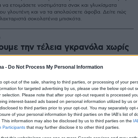
α να ετοιμάσετε νοστιμότατα σνακ και γλυκίσματα
ου γλουτένη και να τα απολαύσετε άφοβα. Δείτε πώς
 λαχταριστά σοκολατένια μπισκότα.
0
ουμε την τέλεια γκρανόλα χωρίς
νη
ma -
Do Not Process My Personal Information
ία νόστιμη συνταγή για πρωινό και όχι μόνο!
to opt-out of the sale, sharing to third parties, or processing of your per
formation for targeted advertising by us, please use the below opt-out s
r selection. Please note that after your opt-out request is processed y
α tips για να βγάλεις τη
eing interest-based ads based on personal information utilized by us or
disclosed to third parties prior to your opt-out. You may separately opt-
νη από την καθημερινότητα σου
losure of your personal information by third parties on the IAB’s list of
. This information may also be disclosed by us to third parties on the
IA
οποιοδήποτε λόγο αποφάσισες να βγάλεις τη γλουτένη
Participants
that may further disclose it to other third parties.
ενειακό τραπέζι, σου έχουμε μερικά tips που θα
ετάβαση πιο εύκολη.
 that this website/app uses one or more Google services and may gath