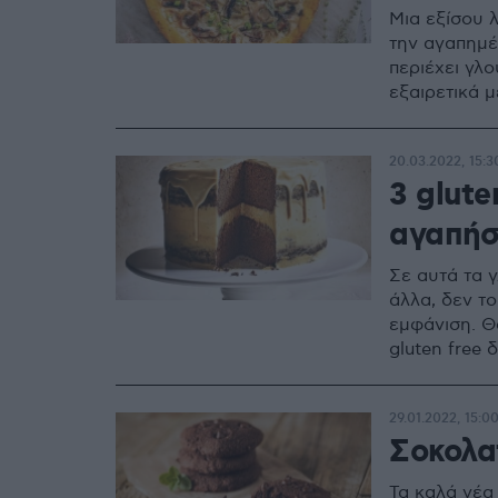
Μια εξίσου 
την αγαπημέ
περιέχει γλο
εξαιρετικά μ
20.03.2022, 15:3
3 glute
αγαπή
Σε αυτά τα γ
άλλα, δεν το
εμφάνιση. Θα
gluten free 
29.01.2022, 15:0
Σοκολα
Τα καλά νέα