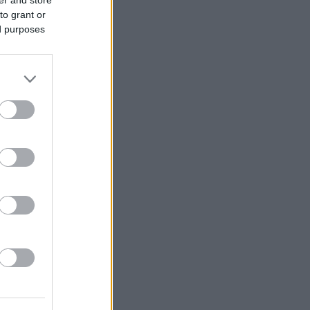
to grant or
ed purposes