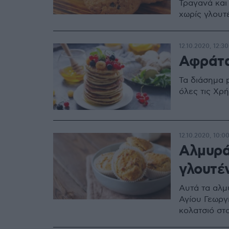
Τραγανά και
χωρίς γλουτέ
12.10.2020, 12:30
Αφράτα
Τα διάσημα 
όλες τις Χρ
12.10.2020, 10:0
Αλμυρά
γλουτέ
Αυτά τα αλμ
Αγίου Γεωργί
κολατσιό στο