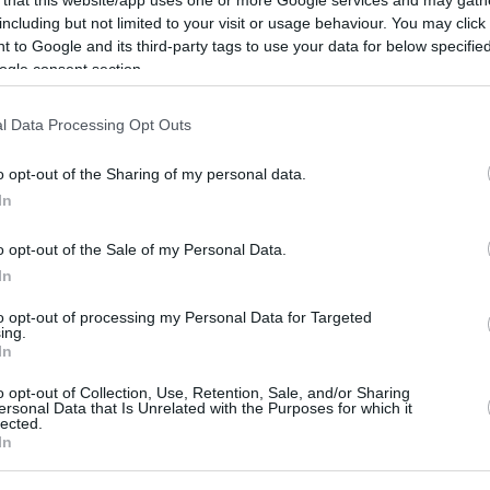
including but not limited to your visit or usage behaviour. You may click 
 to Google and its third-party tags to use your data for below specifi
0
ogle consent section.
crumble χωρίς γλουτένη
l Data Processing Opt Outs
πιτα που ετοιμάζετε χωρίς φύλλο ζύμης, αλλά με
φτιάχνετε με Αλεύρι Για όλες τις Χρήσεις Χωρίς
o opt-out of the Sharing of my personal data.
ν Μύλων Αγίου Γεωργίου. Σερβίρετε με παγωτό
In
o opt-out of the Sale of my Personal Data.
In
0
 σπιτικό ψωμί χωρίς γλουτένη
to opt-out of processing my Personal Data for Targeted
ing.
ια όλες τις Χρήσεις Χωρίς Γλουτένη των Μύλων Αγίου
In
 ελάχιστα υλικά, που έχετε ήδη στην κουζίνα σας,
o opt-out of Collection, Use, Retention, Sale, and/or Sharing
 φτιάξετε ένα αφράτο ψωμάκι για να συνοδεύσετε το
ersonal Data that Is Unrelated with the Purposes for which it
lected.
In