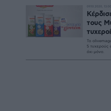
09.10.2020, 13:0
Κέρδισ
τους Μ
τυχερο
To olivemag
5 τυχερούς α
όχι μόνο.