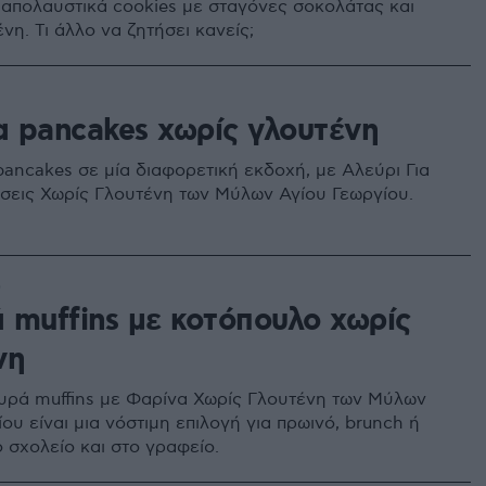
 απολαυστικά cookies με σταγόνες σοκολάτας και
νη. Τι άλλο να ζητήσει κανείς;
 pancakes χωρίς γλουτένη
pancakes σε μία διαφορετική εκδοχή, με Αλεύρι Για
ήσεις Χωρίς Γλουτένη των Μύλων Αγίου Γεωργίου.
0
 muffins με κοτόπουλο χωρίς
νη
υρά muffins με Φαρίνα Χωρίς Γλουτένη των Μύλων
ου είναι μια νόστιμη επιλογή για πρωινό, brunch ή
 σχολείο και στο γραφείο.