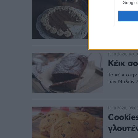
14.10.2020, 17:00
Google 
Τούρτα
Εύκολη και 
η γλουτένη! 
Ζαχαροπλαστ
13.10.2020, 16:00
Κέικ σ
Το κέικ στη
των Μύλων Α
13.10.2020, 09:0
Cookie
γλουτέ