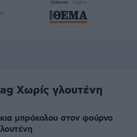
Ελληνικά
English
δα
tag Χωρίς γλουτένη
0
κια μπρόκολου στον φούρνο
γλουτένη