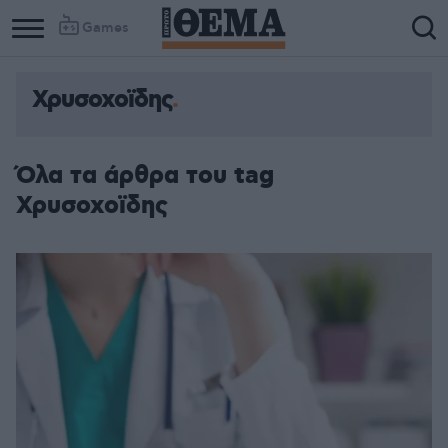
Games
Χρυσοχοϊδης
Column
Column
1
2
Όλα τα άρθρα του tag
Χρυσοχοϊδης