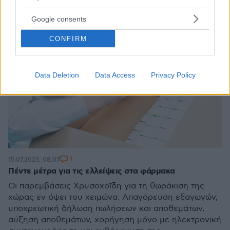
Google consents
CONFIRM
Data Deletion
Data Access
Privacy Policy
1
15.07.2023, 08:07
Πέντε μέτρα για τις ελλείψεις στα φάρμακα
Οι παρεμβάσεις Χρυσοχοΐδη για τη θωράκιση της
χώρας εν όψει του χειμώνα: Απαγόρευση εξαγωγών,
υποχρεωτική δήλωση πωλήσεων και αποθεμάτων,
αύξηση αποθεμάτων, χορήγηση μόνο με ηλεκτρονική