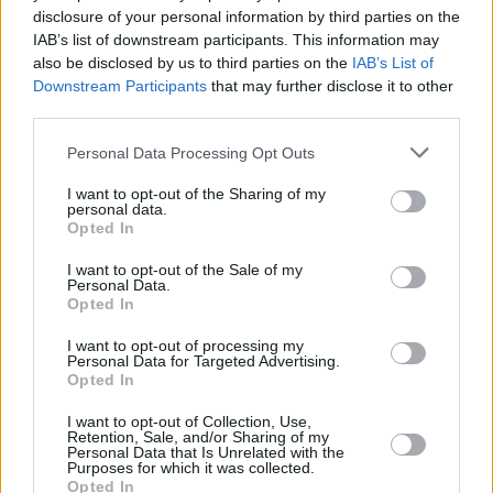
disclosure of your personal information by third parties on the
IAB’s list of downstream participants. This information may
also be disclosed by us to third parties on the
IAB’s List of
Downstream Participants
that may further disclose it to other
third parties.
26.07.2023, 08:03
Please note that this website/app uses one or more Google
Personal Data Processing Opt Outs
ΕΚΑΒ – Ενισχύσεις: Σε ποιες περιοχές έχουν πάει
services and may gather and store information including but
Ένοπλες Δυνάμεις
not limited to your visit or usage behaviour. You may click to
I want to opt-out of the Sharing of my
personal data.
grant or deny consent to Google and its third-party tags to
Προσωπικό των Ενόπλων Δυνάμεων στελεχώνει
Opted In
use your data for below specified purposes in below Google
ασθενοφόρα σε 56 περιοχές της χώρας. Θα
consent section.
παραμείνει έως το τέλος Σεπτεμβρίου και θα
I want to opt-out of the Sale of my
Personal Data.
ανανεώνεται ανά 15 με 20 ημέρες
Opted In
I want to opt-out of processing my
Personal Data for Targeted Advertising.
Opted In
I want to opt-out of Collection, Use,
Retention, Sale, and/or Sharing of my
Personal Data that Is Unrelated with the
Purposes for which it was collected.
Opted In