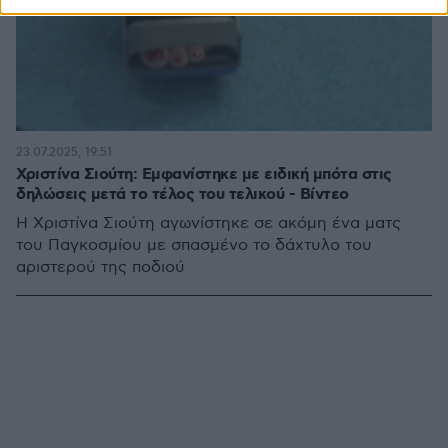
23.07.2025, 19:51
Χριστίνα Σιούτη: Εμφανίστηκε με ειδική μπότα στις
δηλώσεις μετά το τέλος του τελικού - Βίντεο
Η Χριστίνα Σιούτη αγωνίστηκε σε ακόμη ένα ματς
του Παγκοσμίου με σπασμένο το δάχτυλο του
αριστερού της ποδιού