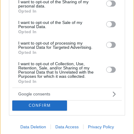
not limited to your visit or usage behaviour. You may click to
I want to opt-out of the Sharing of my
Πρωταθλήτριες - Οι πρώτες δηλώσεις της Εθνικής
personal data.
grant or deny consent to Google and its third-party tags to
Πόλο Γυναικών
Opted In
use your data for below specified purposes in below Google
Δείτε βίντεο με τα όσα δήλωσαν - Η Εθνική ομάδα
consent section.
I want to opt-out of the Sale of my
πόλο γυναικών, με τις αποσκευές γεμάτες δόξα και
Personal Data.
Opted In
χρυσό, προσγειώθηκε στην Αθήνα
I want to opt-out of processing my
Personal Data for Targeted Advertising.
Opted In
I want to opt-out of Collection, Use,
Retention, Sale, and/or Sharing of my
Personal Data that Is Unrelated with the
Purposes for which it was collected.
Opted In
Google consents
CONFIRM
Data Deletion
Data Access
Privacy Policy