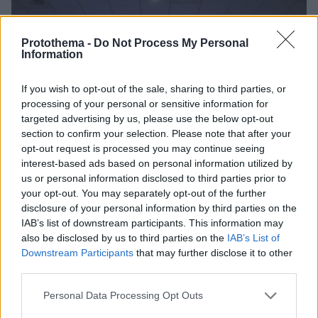
Protothema -
Do Not Process My Personal
Information
If you wish to opt-out of the sale, sharing to third parties, or
processing of your personal or sensitive information for
targeted advertising by us, please use the below opt-out
section to confirm your selection. Please note that after your
opt-out request is processed you may continue seeing
interest-based ads based on personal information utilized by
us or personal information disclosed to third parties prior to
your opt-out. You may separately opt-out of the further
disclosure of your personal information by third parties on the
IAB’s list of downstream participants. This information may
also be disclosed by us to third parties on the
IAB’s List of
Downstream Participants
that may further disclose it to other
third parties.
Please note that this website/app uses one or more Google
Personal Data Processing Opt Outs
63
25.07.2025, 08:26
services and may gather and store information including but
Υποδοχή ηρωίδων στο Ελ. Βενιζέλος για τις Παγκόσμιες