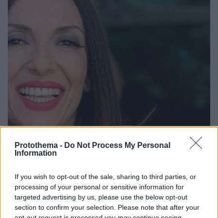
Protothema -
Do Not Process My Personal
Information
If you wish to opt-out of the sale, sharing to third parties, or
processing of your personal or sensitive information for
14
26.01.2022, 13:43
targeted advertising by us, please use the below opt-out
Ο… πρόστυχος χιονάνθρωπος της Ματθίλδης Μαγγίρα
section to confirm your selection. Please note that after your
opt-out request is processed you may continue seeing