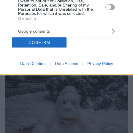
I want to opt-out of Collection, Use,
Retention, Sale, and/or Sharing of my
Personal Data that Is Unrelated with the
Purposes for which it was collected.
Opted In
24.01.2022, 20:02
Ιερέας στη Χαλκιδική έφτιαξε χιονάνθρωπο με... ράσα
Google consents
και μάσκα για τον κορωνοϊό - Δείτε φωτογραφίες
Η κακοκαιρία «Ελπίς» το έστρωσε και ο πάτερ
CONFIRM
Νικόλαος το διασκεδάζει
Data Deletion
Data Access
Privacy Policy