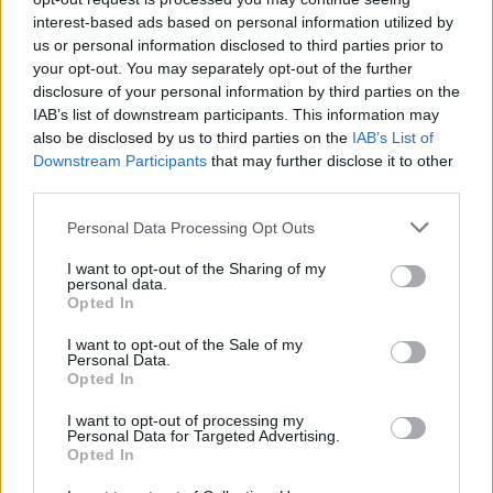
Δείτε τις φωτογραφίες που ανέβασε στο Instagram
interest-based ads based on personal information utilized by
της
us or personal information disclosed to third parties prior to
your opt-out. You may separately opt-out of the further
disclosure of your personal information by third parties on the
IAB’s list of downstream participants. This information may
also be disclosed by us to third parties on the
IAB’s List of
Downstream Participants
that may further disclose it to other
third parties.
Please note that this website/app uses one or more Google
Personal Data Processing Opt Outs
services and may gather and store information including but
not limited to your visit or usage behaviour. You may click to
I want to opt-out of the Sharing of my
personal data.
grant or deny consent to Google and its third-party tags to
Opted In
use your data for below specified purposes in below Google
consent section.
I want to opt-out of the Sale of my
Personal Data.
Opted In
I want to opt-out of processing my
Personal Data for Targeted Advertising.
Opted In