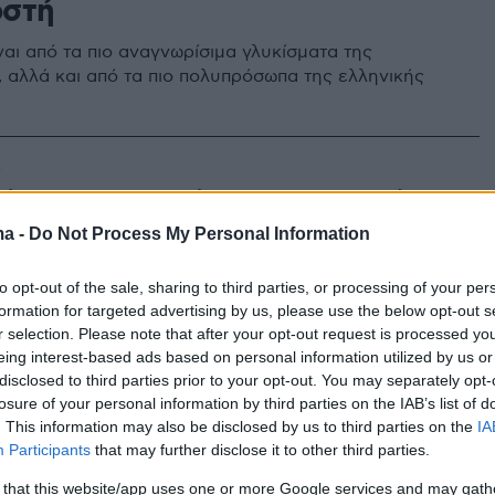
στή
ναι από τα πιο αναγνωρίσιμα γλυκίσματα της
 αλλά και από τα πιο πολυπρόσωπα της ελληνικής
0
ς, τα μυστικά του και 3 τρόποι
 απολαύσετε
ma -
Do Not Process My Personal Information
 και η τεχνική στο καβούρδισμα του σουσαμιού και
to opt-out of the sale, sharing to third parties, or processing of your per
κάνουν όλη τη διαφορά στο τελικό αποτέλεσμα!
formation for targeted advertising by us, please use the below opt-out s
r selection. Please note that after your opt-out request is processed y
eing interest-based ads based on personal information utilized by us or
0
disclosed to third parties prior to your opt-out. You may separately opt-
αγές για τον χαλβά τον σωστό,
losure of your personal information by third parties on the IAB’s list of
. This information may also be disclosed by us to third parties on the
IA
τίσιμο, τον σπιτικό
Participants
that may further disclose it to other third parties.
ργιάδης μας ετοιμάζει πέντε διαφορετικά γλυκά με
 that this website/app uses one or more Google services and may gath