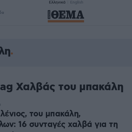
Ελληνικά
English
δα
λη
tag Χαλβάς του μπακάλη
0
λένιος, του μπακάλη,
ων: 16 συνταγές χαλβά για τη