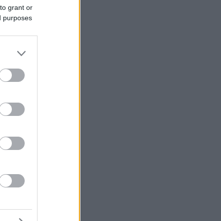
to grant or
ed purposes