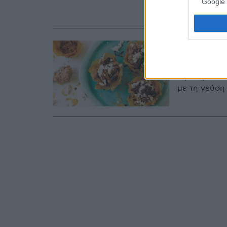
να ξέρουμε 
Google 
τον απολαύσ
15.04.2021, 15:00
Νηστίσ
Αγαπημένο επ
με τη γεύση 