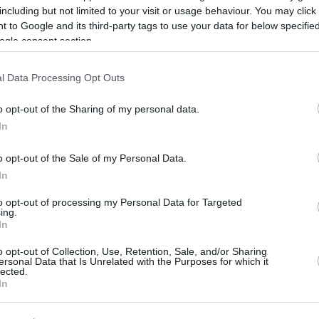
including but not limited to your visit or usage behaviour. You may click 
δαλένιο ή του μπακάλη, όλα τους ξεχωριστά και
 to Google and its third-party tags to use your data for below specifi
στιμα.
ogle consent section.
0
l Data Processing Opt Outs
αλένιο ή χαλβά του μπακάλη
o opt-out of the Sharing of my personal data.
ούν οι αναγνώστες του
In
gazine.gr;
o opt-out of the Sale of my Personal Data.
ναι ο πρωταγωνιστής αυτές τις ημέρες.
In
to opt-out of processing my Personal Data for Targeted
ing.
0
In
άς του μπακάλη & 6 τρόποι να
o opt-out of Collection, Use, Retention, Sale, and/or Sharing
ολαύσετε
ersonal Data that Is Unrelated with the Purposes for which it
lected.
In
ή έχει την τιμητική του. Ωστόσο, ο σουσαμένιος
 ένα γλύκισμα επίκαιρο όλον το χρόνο, γι αυτό αξίζει