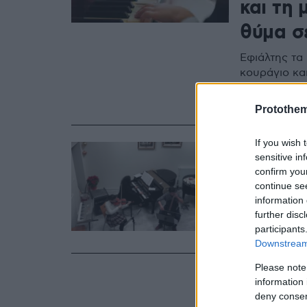
και τη 
θύμα σ
Εφιάλτης τα
κουράγιο κα
Θεσσαλονίκη
protothema.
Protothe
If you wish 
14.05.2021, 16:17
sensitive in
Ξεκινο
confirm you
δραματ
continue se
information 
further disc
Δείτε το αν
participants
και Αθλητισ
Downstream 
Please note
information 
deny consent