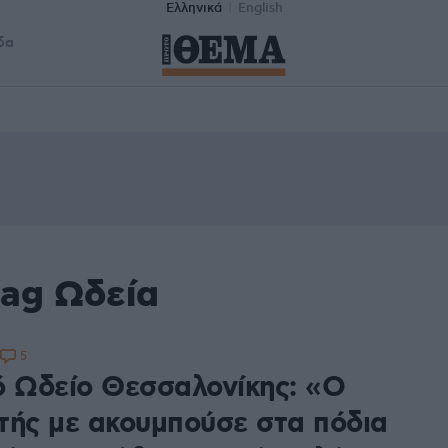
Ελληνικά
English
δα
tag Ωδεία
5
ό Ωδείο Θεσσαλονίκης: «Ο
τής με ακουμπούσε στα πόδια