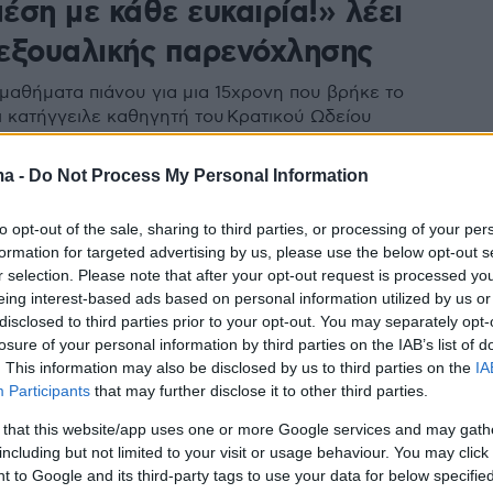
μέση με κάθε ευκαιρία!» λέει
εξουαλικής παρενόχλησης
 μαθήματα πιάνου για μια 15χρονη που βρήκε το
ι κατήγγειλε καθηγητή του Κρατικού Ωδείου
ς γα σεξουαλική παρενόχληση - Μιλούν στο
gr το θύμα και η μητέρα της
ma -
Do Not Process My Personal Information
to opt-out of the sale, sharing to third parties, or processing of your per
formation for targeted advertising by us, please use the below opt-out s
ύν τα δια ζώσης μαθήματα σε
r selection. Please note that after your opt-out request is processed y
ικές σχολές και ωδεία
eing interest-based ads based on personal information utilized by us or
disclosed to third parties prior to your opt-out. You may separately opt-
losure of your personal information by third parties on the IAB’s list of
αλυτικό χρονοδιάγραμμα του υπουργείου Πολιτισμού
. This information may also be disclosed by us to third parties on the
IA
μού και το υγειονομικό πρωτόκολλο λειτουργίας
Participants
that may further disclose it to other third parties.
 that this website/app uses one or more Google services and may gath
including but not limited to your visit or usage behaviour. You may click 
 to Google and its third-party tags to use your data for below specifi