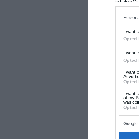
in below Go
Persona
I want t
Opted 
I want t
Opted 
I want 
Advertis
Opted 
I want t
of my P
was col
Opted 
Google 