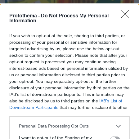
Protothema -
Do Not Process My Personal
Information
If you wish to opt-out of the sale, sharing to third parties, or
processing of your personal or sensitive information for
targeted advertising by us, please use the below opt-out
section to confirm your selection. Please note that after your
opt-out request is processed you may continue seeing
interest-based ads based on personal information utilized by
us or personal information disclosed to third parties prior to
your opt-out. You may separately opt-out of the further
disclosure of your personal information by third parties on the
IAB’s list of downstream participants. This information may
also be disclosed by us to third parties on the
IAB’s List of
Downstream Participants
that may further disclose it to other
third parties.
11.06.2021, 09:37
«Euro 2020» - Google Doodle: Πρεμιέρα σήμερα για τη
Please note that this website/app uses one or more Google
Personal Data Processing Opt Outs
διοργάνωση - Σέντρα με το Ιταλία-Τουρκία και 16.000
services and may gather and store information including but
θεατές
not limited to your visit or usage behaviour. You may click to
I want to opt-out of the Sharing of my