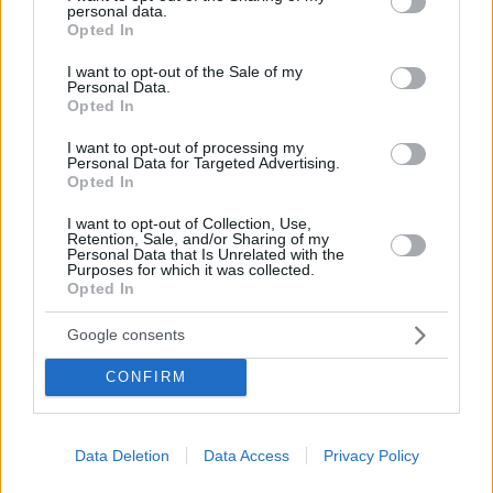
personal data.
grant or deny consent to Google and its third-party tags to
Euro 2020: Έναρξη της ποδοσφαιρικής γιορτής με
Opted In
use your data for below specified purposes in below Google
Doodle από την Google - Το πρωτάθλημα θα
consent section.
διεξαχθεί σε 12 πόλεις και σε 12 διαφορετικές
I want to opt-out of the Sale of my
Personal Data.
ευρωπαϊκές χώρες, από την 11η Ιουνίου έως την 11η
Opted In
Ιουλίου
I want to opt-out of processing my
Personal Data for Targeted Advertising.
Opted In
I want to opt-out of Collection, Use,
Retention, Sale, and/or Sharing of my
Personal Data that Is Unrelated with the
Purposes for which it was collected.
Opted In
Google consents
CONFIRM
Data Deletion
Data Access
Privacy Policy