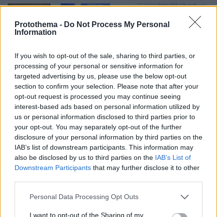
Protothema -
Do Not Process My Personal
Information
If you wish to opt-out of the sale, sharing to third parties, or
processing of your personal or sensitive information for
targeted advertising by us, please use the below opt-out
section to confirm your selection. Please note that after your
opt-out request is processed you may continue seeing
interest-based ads based on personal information utilized by
us or personal information disclosed to third parties prior to
your opt-out. You may separately opt-out of the further
disclosure of your personal information by third parties on the
IAB’s list of downstream participants. This information may
also be disclosed by us to third parties on the
IAB’s List of
Downstream Participants
that may further disclose it to other
third parties.
Please note that this website/app uses one or more Google
Personal Data Processing Opt Outs
services and may gather and store information including but
not limited to your visit or usage behaviour. You may click to
I want to opt-out of the Sharing of my
3
29.01.2025, 17:46