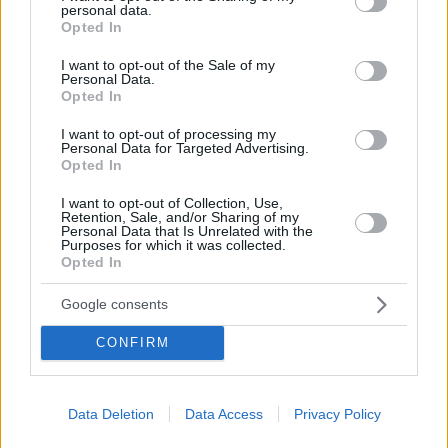
personal data.
grant or deny consent to Google and its third-party tags to
Ημερίδα για την προστασία των ανθρωπίνων
Opted In
δικαιωμάτων από το Σύνταγμα
use your data for below specified purposes in below Google
consent section.
I want to opt-out of the Sale of my
Ειδική εκδήλωση με αφορμή την κυκλοφορία του
Personal Data.
πρώτου τόμου της κατ' άρθρον ερμηνείας του
Opted In
Συντάγματος
I want to opt-out of processing my
Personal Data for Targeted Advertising.
Opted In
I want to opt-out of Collection, Use,
Retention, Sale, and/or Sharing of my
Personal Data that Is Unrelated with the
Purposes for which it was collected.
Opted In
Google consents
CONFIRM
Data Deletion
Data Access
Privacy Policy