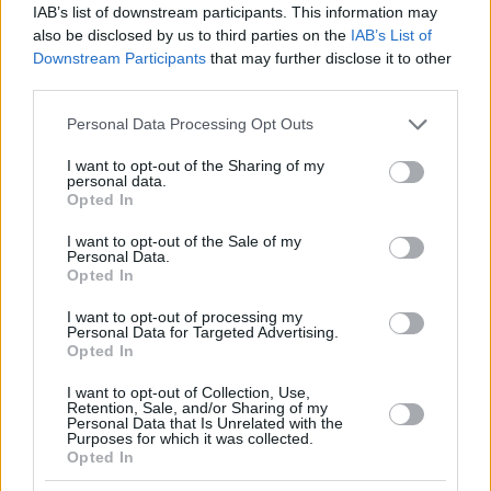
IAB’s list of downstream participants. This information may
also be disclosed by us to third parties on the
IAB’s List of
Downstream Participants
that may further disclose it to other
third parties.
Please note that this website/app uses one or more Google
Personal Data Processing Opt Outs
services and may gather and store information including but
13.09.2022, 11:14
Σπάνιo υπογεγραμμένo αντίτυπο του βιβλίου «Ο
not limited to your visit or usage behaviour. You may click to
I want to opt-out of the Sharing of my
personal data.
Φύλακας στη Σίκαλη» πωλείται έναντι... 225.000
grant or deny consent to Google and its third-party tags to
Opted In
αγγλικών λιρών!
use your data for below specified purposes in below Google
consent section.
O Σάλιντζερ είχε υπογράψει το βιβλίο με το παιδικό
I want to opt-out of the Sale of my
Personal Data.
του παρατσούκλι, Sonny
Opted In
I want to opt-out of processing my
Personal Data for Targeted Advertising.
Opted In
I want to opt-out of Collection, Use,
Retention, Sale, and/or Sharing of my
Personal Data that Is Unrelated with the
Purposes for which it was collected.
Opted In