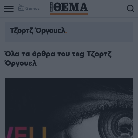
Games
Τζορτζ Όργουελ
Column
Column
1
2
Όλα τα άρθρα του tag Τζορτζ
Όργουελ