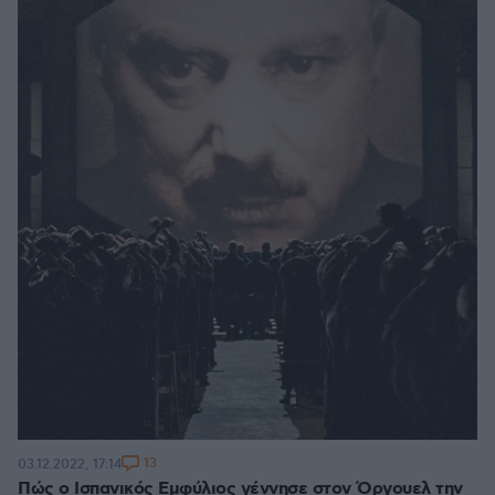
13
03.12.2022, 17:14
Πώς ο Ισπανικός Εμφύλιος γέννησε στον Όργουελ την