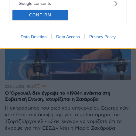
Google consents
CONFIRM
Data Deletion
Data Access
Privacy Policy
40
23.05.2022, 18:26
Ο Όργουελ δεν έγραψε το «1984» ενάντια στη
Σοβιετική Ενωση, ισχυρίζεται η Ζαχάροβα
Η εκπρόσωπος του ρωσικού υπουργείου Εξωτερικών
κατέθεσε την άποψή της για το μυθιστόρημα του
Τζορτζ Όργουελ - «Σας έκαναν να νομίζετε ότι το
έγραψε για την ΕΣΣΔ» λέει η Μαρία Ζαχάροβα