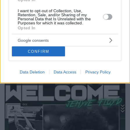
I want to opt-out of Collection, Use,
Retention, Sale, and/or Sharing of my
Personal Data that Is Unrelated with the
Purposes for which it was collected.
10.08.2021, 16:08
Opted In
Στην Ελλάδα για τον Παναθηναϊκό ο Φλόιντ - Οι
πρώτες του δηλώσεις
Google consents
Ο Τζεχάιβ Φλόιντ έφτασε στην Αθήνα για
CONFIRM
λογαριασμό του Παναθηναϊκού και έκανε τις πρώτες
του δηλώσεις ως παίκτης των... πράσινων
Data Deletion
Data Access
Privacy Policy