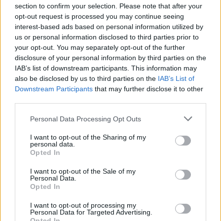
θα δώσει το «παρών» στην αναμέτρηση κόντρα στη
section to confirm your selection. Please note that after your
Βιλερμπάν (29/10, 21:00) για την 7η αγωνιστική της
opt-out request is processed you may continue seeing
EuroLeague
interest-based ads based on personal information utilized by
us or personal information disclosed to third parties prior to
your opt-out. You may separately opt-out of the further
disclosure of your personal information by third parties on the
IAB’s list of downstream participants. This information may
also be disclosed by us to third parties on the
IAB’s List of
Downstream Participants
that may further disclose it to other
third parties.
Please note that this website/app uses one or more Google
Personal Data Processing Opt Outs
services and may gather and store information including but
not limited to your visit or usage behaviour. You may click to
I want to opt-out of the Sharing of my
personal data.
grant or deny consent to Google and its third-party tags to
Opted In
use your data for below specified purposes in below Google
consent section.
I want to opt-out of the Sale of my
Personal Data.
Opted In
I want to opt-out of processing my
Personal Data for Targeted Advertising.
Opted In