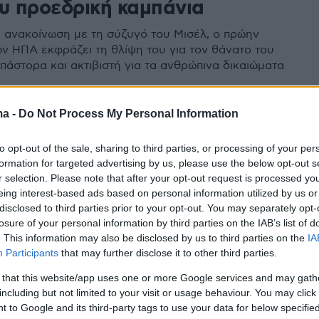
ου προεδρική καμπάνια
υ ανακοίνωση με τη σύζυγό του Μισέλ, ο πρώην
ν ΗΠΑ εκφράζει τη θλίψη του για τον θάνατο του
πάστορα και ακτιβιστή για τα ανθρώπινα δικαιώματα
1
ma -
Do Not Process My Personal Information
 στα 84 του ο αιδεσιμότατος
to opt-out of the sale, sharing to third parties, or processing of your per
ιβιστής για τα πολιτικά
formation for targeted advertising by us, please use the below opt-out s
ματα Τζέσε Τζάκσον
r selection. Please note that after your opt-out request is processed y
eing interest-based ads based on personal information utilized by us or
disclosed to third parties prior to your opt-out. You may separately opt-
για τα πολιτικά δικαιώματα στις ΗΠΑ από τη δεκαετία
losure of your personal information by third parties on the IAB’s list of
ταν παρών στη δολοφονία του μέντορά του, Μάρτιν
. This information may also be disclosed by us to third parties on the
IA
κ, στο Μέμφις του Τενεσί το 1968
Participants
that may further disclose it to other third parties.
 that this website/app uses one or more Google services and may gath
1
including but not limited to your visit or usage behaviour. You may click 
σοκομείο ο Αμερικανός
 to Google and its third-party tags to use your data for below specifi