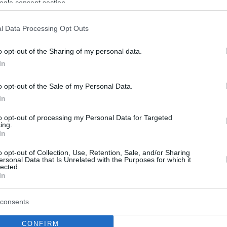
ogle consent section.
τής για τα πολιτικά δικαιώματα
μότατος Τζέσε Τζάκσον
l Data Processing Opt Outs
πάσχει από τη νόσο PSP (Προϊούσα Υπερπυρηνική
o opt-out of the Sharing of my personal data.
μια σπάνια, προοδευτική νευροεκφυλιστική νόσο που
In
ον εγκέφαλο
o opt-out of the Sale of my Personal Data.
In
5
5
Τζάκσον: Στο νοσοκομείο με
to opt-out of processing my Personal Data for Targeted
ing.
ϊό ο ακτιβιστής υπέρ των
In
μάτων των μαύρων
o opt-out of Collection, Use, Retention, Sale, and/or Sharing
ersonal Data that Is Unrelated with the Purposes for which it
lected.
ό τον ιό και η σύζυγός του, Τζάκλιν - Προς το
In
πάρχουν νέα για την πορεία της υγείας του ζευγαριού
consents
CONFIRM