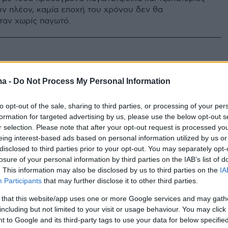
ν πλέον, καμία εποχή του χρόνου δεν θα
αν χωρίς παγωτό.
ατέλα: Το τζελάτο, το τυρί, η
ma -
Do Not Process My Personal Information
στην Ιταλία και ζητήσετε «στρατσιατέλα» μπορεί να
to opt-out of the sale, sharing to third parties, or processing of your per
 τρώτε σούπα από τη Ρώμη ή και τυρί από την Πούλια!
formation for targeted advertising by us, please use the below opt-out s
λοιπόν, μόνο το αγαπημένο τζελάτο από τη Λομβαρδία
r selection. Please note that after your opt-out request is processed y
eing interest-based ads based on personal information utilized by us or
σε αυτό το όνομα.
disclosed to third parties prior to your opt-out. You may separately opt-
losure of your personal information by third parties on the IAB’s list of
. This information may also be disclosed by us to third parties on the
IA
Participants
that may further disclose it to other third parties.
 that this website/app uses one or more Google services and may gath
including but not limited to your visit or usage behaviour. You may click 
 to Google and its third-party tags to use your data for below specifi