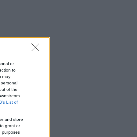
sonal or
ection to
ou may
 personal
out of the
 downstream
B’s List of
er and store
to grant or
ed purposes