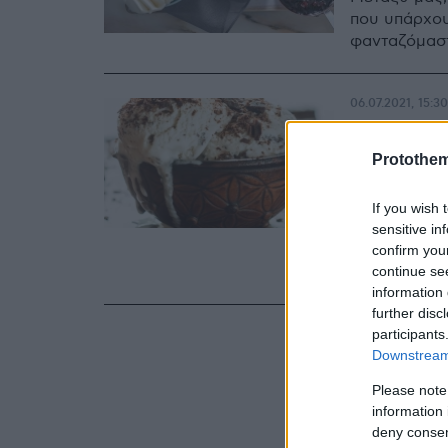
που υπάρχου
φανταζόμαστ
06.07.2021, 15:30
Στρατσι
Protothe
σούπα
Αν βρεθείτε 
If you wish 
βρεθείτε να
sensitive in
Δεν είναι, 
confirm you
continue se
που ακούει 
information 
further disc
participants
Downstream 
Please note
information 
deny consent