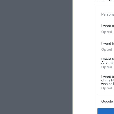
in below Go
Persona
I want t
Opted 
I want t
Opted 
I want 
Advertis
Opted 
I want t
of my P
was col
Opted 
Google 