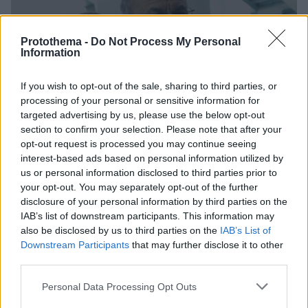
Protothema -
Do Not Process My Personal
Information
If you wish to opt-out of the sale, sharing to third parties, or
processing of your personal or sensitive information for
targeted advertising by us, please use the below opt-out
section to confirm your selection. Please note that after your
opt-out request is processed you may continue seeing
interest-based ads based on personal information utilized by
us or personal information disclosed to third parties prior to
your opt-out. You may separately opt-out of the further
disclosure of your personal information by third parties on the
IAB’s list of downstream participants. This information may
also be disclosed by us to third parties on the
IAB’s List of
Downstream Participants
that may further disclose it to other
third parties.
28.09.2018, 15:40
Please note that this website/app uses one or more Google
Personal Data Processing Opt Outs
Πέταξαν έξω αντιφρονούντα τούρκο δημοσιογράφο
services and may gather and store information including but
από τη συνέντευξη Μέρκελ - Ερντογάν