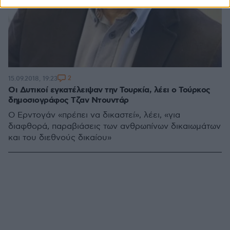
2
15.09.2018, 19:23
Οι Δυτικοί εγκατέλειψαν την Τουρκία, λέει ο Τούρκος
δημοσιογράφος Τζαν Ντουντάρ
Ο Ερντογάν «πρέπει να δικαστεί», λέει, «για
διαφθορά, παραβιάσεις των ανθρωπίνων δικαιωμάτων
και του διεθνούς δικαίου»