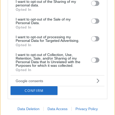
not limited to your visit or usage behaviour. You may click to
I want to opt-out of the Sharing of my
personal data.
«Πράκτορα καταδικασμένο για κατασκοπεία»
grant or deny consent to Google and its third-party tags to
Opted In
χαρακτήρισε ο Ερντογάν τον πρώην διευθυντή
use your data for below specified purposes in below Google
της Cumhuriyet Τζαν Ντουντάρ, ενώ άνδρες της
consent section.
I want to opt-out of the Sale of my
ασφάλειας έβγαλαν σηκωτό από την αίθουσα
Personal Data.
Opted In
δεύτερο τούρκο δημοσιογράφο
I want to opt-out of processing my
Personal Data for Targeted Advertising.
Opted In
I want to opt-out of Collection, Use,
Retention, Sale, and/or Sharing of my
Personal Data that Is Unrelated with the
Purposes for which it was collected.
Opted In
Google consents
CONFIRM
Data Deletion
Data Access
Privacy Policy