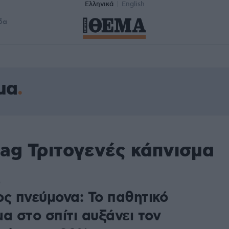
Ελληνικά
English
δα
μα
ag Τριτογενές κάπνισμα
5
ος πνεύμονα: Το παθητικό
α στο σπίτι αυξάνει τον