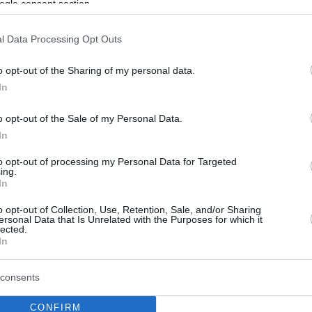
ogle consent section.
5
ο: Η αθώα κίνηση που θέτει σε
l Data Processing Opt Outs
ο όσους δεν καπνίζουν
o opt-out of the Sharing of my personal data.
ε την «τσιγαρίλα»; Και καλά κάνετε! Σύμφωνα με νέα
In
 μελέτη ακόμα και η επαφή με τα ρούχα ή τα
 ενός καπνιστή σας εκθέτει σε κίνδυνο καρκίνου
o opt-out of the Sale of my Personal Data.
In
8
to opt-out of processing my Personal Data for Targeted
ing.
μα από «τρίτο χέρι»: Πώς θα
In
γούμε από την «τσιγαρίλα» στο
o opt-out of Collection, Use, Retention, Sale, and/or Sharing
ersonal Data that Is Unrelated with the Purposes for which it
lected.
In
 για τη μόνιμη εξουδετέρωση των υπολειμμάτων από
ές κάπνισμα μάλλον δεν υπάρχει, όμως μπορούμε να
consents
ον κίνδυνο από τις χημικές ουσίες που αφήνει ως
 το τσιγάρο στο σπίτι μας. Δείτε τι λέει αμερικανική
CONFIRM