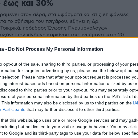
ο έως και 30%
ραμένει στον αέρα, στα υφάσματα και στις επιφάνειες
τά το σβήσιμο του τσιγάρου, εξηγεί η Δρ.
 Τσικρικά, πρόεδρος Ένωσης Πνευμονολόγων
υξάνει τον κίνδυνο καρκίνου του πνεύμονα κατά 20-
ma -
Do Not Process My Personal Information
to opt-out of the sale, sharing to third parties, or processing of your per
ίτιδα – Ψωρίαση: Από «τρίτο
formation for targeted advertising by us, please use the below opt-out s
r selection. Please note that after your opt-out request is processed y
αυτός ο αναπάντεχος κίνδυνος
eing interest-based ads based on personal information utilized by us or
 δέρμα
disclosed to third parties prior to your opt-out. You may separately opt-
losure of your personal information by third parties on the IAB’s list of
. This information may also be disclosed by us to third parties on the
IA
α υπολείμματα καπνού στο χώρο - το λεγόμενο
Participants
that may further disclose it to other third parties.
ό τρίτο χέρι - αναδεικνύεται σε παράγοντα κινδύνου
α, που αποτελεί το μεγαλύτερο όργανο που έρχεται σε
 that this website/app uses one or more Google services and may gath
τούς τους ρύπους
including but not limited to your visit or usage behaviour. You may click 
 to Google and its third-party tags to use your data for below specifi