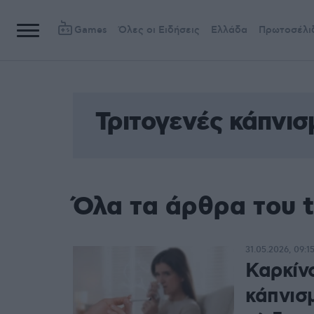
Games
Όλες οι Ειδήσεις
Ελλάδα
Πρωτοσέλι
Τριτογενές κάπνισ
Όλα τα άρθρα του t
31.05.2026, 09:1
Καρκίν
κάπνισμ