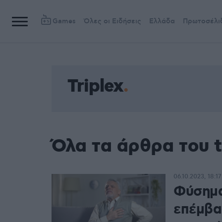
Games
Όλες οι Ειδήσεις
Ελλάδα
Πρωτοσέλι
Triplex
Όλα τα άρθρα του t
06.10.2023, 18:17
Φύσημα
επέμβα