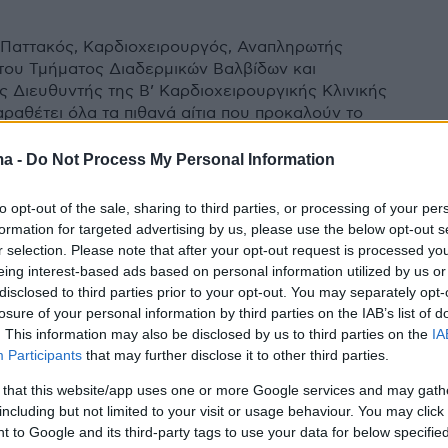
Παττακός, Καρδιοχειρουργός, Αναπληρωτής
του Τμήματος Διαδερμικών Βαλβίδων και
 Διευθυντής της Β’ Καρδιοχειρουργικής Κλινικής
αραθέτει όλα τα πιθανά αίτια που προκαλούν το
 καρδιά, καθώς και τις κατά περίπτωση μεθόδους
ης
ma -
Do Not Process My Personal Information
to opt-out of the sale, sharing to third parties, or processing of your per
νωστοι» κιρσοί που
formation for targeted advertising by us, please use the below opt-out s
r selection. Please note that after your opt-out request is processed y
ωρούν τις γυναίκες – Διάγνωση
eing interest-based ads based on personal information utilized by us or
ιμετώπιση
disclosed to third parties prior to your opt-out. You may separately opt-
losure of your personal information by third parties on the IAB’s list of
. This information may also be disclosed by us to third parties on the
IA
όγω ανεπάρκειας πυελικών φλεβών αποτελούν ένα
Participants
that may further disclose it to other third parties.
ά σοβαρό πρόβλημα που μπορεί να ταλαιπωρεί νέες
 Σπύρος Βασδέκης, Καθηγητής Αγγειοχειρουργικής
 that this website/app uses one or more Google services and may gath
ι Πρόεδρος της Ελληνικής Φλεβολογικής Εταιρείας
including but not limited to your visit or usage behaviour. You may click 
geiamou με ποιο τρόπο γίνεται η διάγνωση και πώς
 to Google and its third-party tags to use your data for below specifi
νται οι κιρσοί