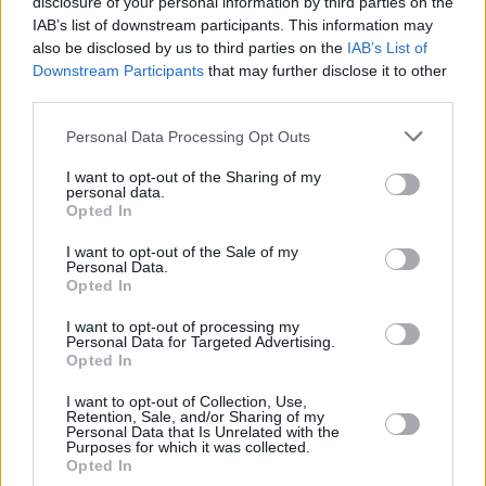
disclosure of your personal information by third parties on the
IAB’s list of downstream participants. This information may
also be disclosed by us to third parties on the
IAB’s List of
Downstream Participants
that may further disclose it to other
third parties.
Please note that this website/app uses one or more Google
Personal Data Processing Opt Outs
21.11.2019, 18:38
services and may gather and store information including but
Ξύπνησαν μνήμες «Έσεξ» στην Ιρλανδία: Εντοπίστηκαν
not limited to your visit or usage behaviour. You may click to
I want to opt-out of the Sharing of my
16 άνθρωποι σε κοντέινερ ενός φέρι
personal data.
grant or deny consent to Google and its third-party tags to
Opted In
Και οι 16 είναι άντρες, με καταγωγή -πιθανότατα- από
use your data for below specified purposes in below Google
την Ασία, ενώ είναι καλά στην υγεία τους
consent section.
I want to opt-out of the Sale of my
Personal Data.
Opted In
I want to opt-out of processing my
Personal Data for Targeted Advertising.
Opted In
I want to opt-out of Collection, Use,
Retention, Sale, and/or Sharing of my
Personal Data that Is Unrelated with the
Purposes for which it was collected.
Opted In