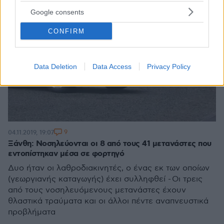
Google consents
CONFIRM
Data Deletion
Data Access
Privacy Policy
9
04.11.2019, 19:07
Ξάνθη: Νοσηλεύονται οι 8 από τους 41 μετανάστες που
εντοπίστηκαν μέσα σε φορτηγό
Δυο ήταν οι λαθροδιακινητές, ο ένας εκ των οποίων
(γεωργιανής καταγωγής) έχει συλληφθεί - Οι τρεις
από τους νοσηλευόμενους μετανάστες έχουν
θλαστικά τραύματα και οι άλλοι πέντε αναπνευστικά
προβλήματα