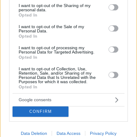
Τοξοπλάσμωση: Μπορεί μια έγκυος να κρατήσει τη γάτα
not limited to your visit or usage behaviour. You may click to
I want to opt-out of the Sharing of my
personal data.
της;
grant or deny consent to Google and its third-party tags to
Opted In
use your data for below specified purposes in below Google
Πως μεταδίδεται η τοξοπλάσμωση στον άνθρωπο,
consent section.
I want to opt-out of the Sale of my
πόσο πιθανή είναι η μετάδοση από τη γάτα και τι
Personal Data.
πρέπει να κάνει μια έγκυος που έχει γατούλα.
Opted In
Ενημερωθείτε
I want to opt-out of processing my
Personal Data for Targeted Advertising.
Opted In
I want to opt-out of Collection, Use,
Retention, Sale, and/or Sharing of my
Personal Data that Is Unrelated with the
Purposes for which it was collected.
Opted In
Google consents
CONFIRM
Data Deletion
Data Access
Privacy Policy