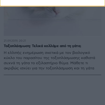
21.09.2019, 20:21
Τοξοπλάσμωση: Τελικά κολλάμε από τη γάτα;
Η ελλιπής ενημέρωση σχετικά με τον βιολογικό
κύκλο του παρασίτου της τοξοπλάσμωσης καθιστά
συχνά τη γάτα το εξιλαστήριο θύμα. Μάθετε τι
ακριβώς ισχύει για την τοξοπλάσμωση και τη γάτα