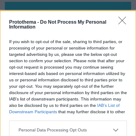
Protothema -
Do Not Process My Personal
Information
If you wish to opt-out of the sale, sharing to third parties, or
processing of your personal or sensitive information for
targeted advertising by us, please use the below opt-out
section to confirm your selection. Please note that after your
opt-out request is processed you may continue seeing
interest-based ads based on personal information utilized by
us or personal information disclosed to third parties prior to
your opt-out. You may separately opt-out of the further
disclosure of your personal information by third parties on the
IAB’s list of downstream participants. This information may
also be disclosed by us to third parties on the
IAB’s List of
Downstream Participants
that may further disclose it to other
third parties.
Please note that this website/app uses one or more Google
Personal Data Processing Opt Outs
19.03.2021, 18:06
services and may gather and store information including but