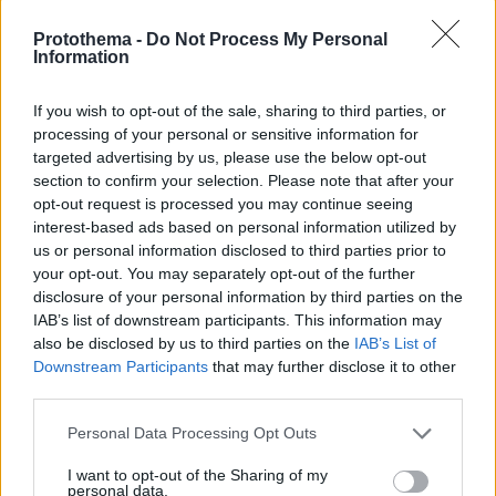
Protothema -
Do Not Process My Personal
Information
If you wish to opt-out of the sale, sharing to third parties, or
processing of your personal or sensitive information for
targeted advertising by us, please use the below opt-out
section to confirm your selection. Please note that after your
opt-out request is processed you may continue seeing
interest-based ads based on personal information utilized by
us or personal information disclosed to third parties prior to
your opt-out. You may separately opt-out of the further
disclosure of your personal information by third parties on the
IAB’s list of downstream participants. This information may
also be disclosed by us to third parties on the
IAB’s List of
Downstream Participants
that may further disclose it to other
third parties.
21.04.2020, 18:00
Please note that this website/app uses one or more Google
Χαλβάς με παξιμάδι χαρουπιού
Personal Data Processing Opt Outs
services and may gather and store information including but
Ο αγαπημένος μας σιμιγδαλένιος χαλβάς σε μια
not limited to your visit or usage behaviour. You may click to
I want to opt-out of the Sharing of my
ενδιαφέρουσα και πολύ νόστιμη εκδοχή με Παξιμάδι
personal data.