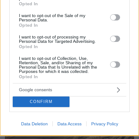
grant or deny consent to Google and its third-party tags to
Opted In
Χαρουπιού Το Μάννα Τσατσαρωνάκη.
use your data for below specified purposes in below Google
consent section.
I want to opt-out of the Sale of my
Personal Data.
Opted In
I want to opt-out of processing my
Personal Data for Targeted Advertising.
Opted In
I want to opt-out of Collection, Use,
Retention, Sale, and/or Sharing of my
Personal Data that Is Unrelated with the
Purposes for which it was collected.
Opted In
Google consents
CONFIRM
Data Deletion
Data Access
Privacy Policy