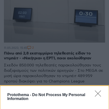
2
11.05.2023, 15:45
Πάνω από 2,8 εκατομμύρια τηλεθεατές είδαν το
ντιμπέιτ - «Νικήτρια» η ΕΡΤ1, ποιοι ακολούθησαν
Σχεδόν 850.000 τηλεθεατές παρακολούθησαν τους
διαξιφισμούς των πολιτικών αρχηγών - Στο MEGA σε
μισή ώρα παρακολούθησαν το ντιμπέιτ 489.959
προτού διακόψει για το Champions League
Protothema -
Do Not Process My Personal
Information