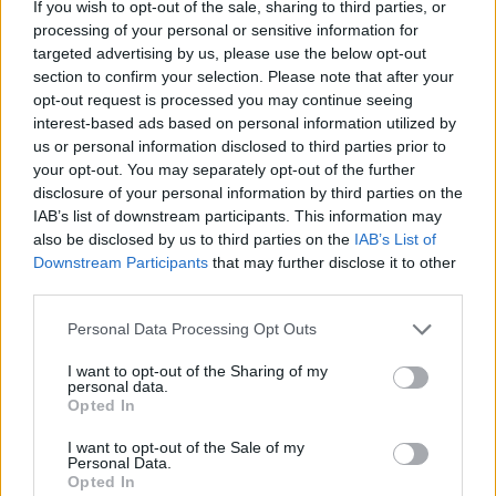
If you wish to opt-out of the sale, sharing to third parties, or
processing of your personal or sensitive information for
targeted advertising by us, please use the below opt-out
section to confirm your selection. Please note that after your
opt-out request is processed you may continue seeing
interest-based ads based on personal information utilized by
us or personal information disclosed to third parties prior to
your opt-out. You may separately opt-out of the further
disclosure of your personal information by third parties on the
IAB’s list of downstream participants. This information may
also be disclosed by us to third parties on the
IAB’s List of
Downstream Participants
that may further disclose it to other
third parties.
Please note that this website/app uses one or more Google
Personal Data Processing Opt Outs
services and may gather and store information including but
not limited to your visit or usage behaviour. You may click to
I want to opt-out of the Sharing of my
personal data.
grant or deny consent to Google and its third-party tags to
Opted In
use your data for below specified purposes in below Google
3
05.02.2021, 16:09
Λιβάνιος: Τα ΜΜΕ στηρίζονται όπως όλοι οι κλάδοι της
consent section.
I want to opt-out of the Sale of my
οικονομίας
Personal Data.
Opted In