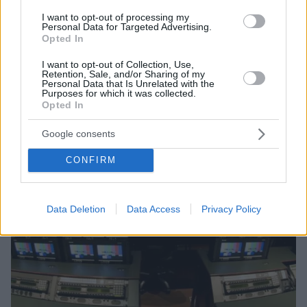
Ο κ. Λιβάνιος προανήγγειλε ρυθμίσεις στις άδειες
ραδιοφωνικών σταθμών ενώ κάλεσε την
I want to opt-out of processing my
Personal Data for Targeted Advertising.
αντιπολίτευση σε διάλογο προκειμένου να καθοριστεί
Opted In
το πλαίσιο για την αδειοδότηση των περιφερειακών
τηλεοπτικών σταθμών
I want to opt-out of Collection, Use,
Retention, Sale, and/or Sharing of my
Personal Data that Is Unrelated with the
Purposes for which it was collected.
Opted In
Google consents
CONFIRM
Data Deletion
Data Access
Privacy Policy