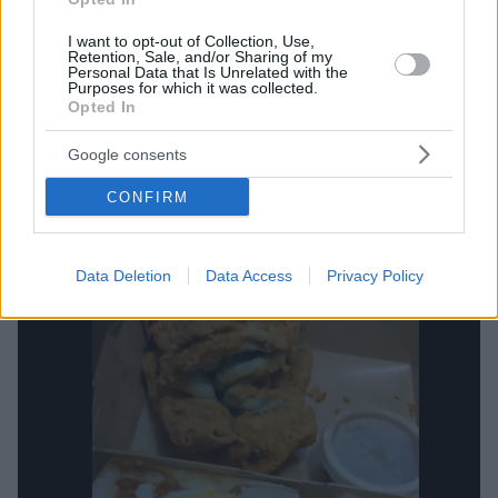
I want to opt-out of Collection, Use,
Retention, Sale, and/or Sharing of my
Personal Data that Is Unrelated with the
Purposes for which it was collected.
08.08.2024, 08:00
Opted In
Τηγανητό κοτόπουλο του Αμερικάνικου Νότου
Google consents
Αυτό που κάνει το κοτόπουλο αυτό να ξεχωρίζει είναι
η κρούστα του, ότι είναι ζουμερό και έχει απίστευτα
CONFIRM
αρώματα.
Data Deletion
Data Access
Privacy Policy