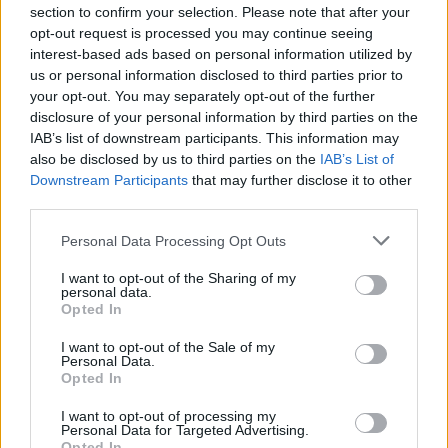
Ευτυχώς τα μαγαζιά της Αθήνας μας δίνουν την
section to confirm your selection. Please note that after your
ευκαιρία να το απολαμβάνουμε σε εξαιρετικές
opt-out request is processed you may continue seeing
εκδοχές.
interest-based ads based on personal information utilized by
us or personal information disclosed to third parties prior to
your opt-out. You may separately opt-out of the further
disclosure of your personal information by third parties on the
IAB’s list of downstream participants. This information may
also be disclosed by us to third parties on the
IAB’s List of
Downstream Participants
that may further disclose it to other
third parties.
Please note that this website/app uses one or more Google
Personal Data Processing Opt Outs
services and may gather and store information including but
not limited to your visit or usage behaviour. You may click to
I want to opt-out of the Sharing of my
personal data.
grant or deny consent to Google and its third-party tags to
Opted In
use your data for below specified purposes in below Google
consent section.
I want to opt-out of the Sale of my
Personal Data.
Opted In
I want to opt-out of processing my
Personal Data for Targeted Advertising.
Opted In