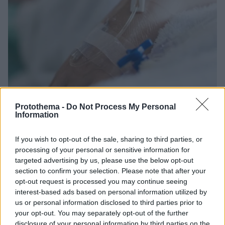
Protothema -
Do Not Process My Personal
02.02.2020, 09:12
Information
Kορωνοϊός: Τα φάρμακα που βελτιώνουν την κατάσταση
των ασθενών
If you wish to opt-out of the sale, sharing to third parties, or
Νέα έρευνα δίνει ελπίδα στην ερευνητική και ιατρική
processing of your personal or sensitive information for
κοινότητα αναδεικνύοντας πόσο ωφέλιμη είναι η
targeted advertising by us, please use the below opt-out
χρήση θρομβολυτικής αγωγής σε ασθενείς που
section to confirm your selection. Please note that after your
νοσηλεύονται σε σταθερή κατάσταση με τη νόσο
opt-out request is processed you may continue seeing
Covid-19
interest-based ads based on personal information utilized by
us or personal information disclosed to third parties prior to
your opt-out. You may separately opt-out of the further
disclosure of your personal information by third parties on the