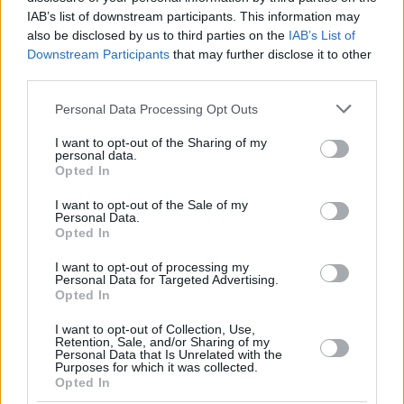
IAB’s list of downstream participants. This information may
also be disclosed by us to third parties on the
IAB’s List of
Downstream Participants
that may further disclose it to other
third parties.
Please note that this website/app uses one or more Google
Personal Data Processing Opt Outs
services and may gather and store information including but
not limited to your visit or usage behaviour. You may click to
I want to opt-out of the Sharing of my
personal data.
grant or deny consent to Google and its third-party tags to
Opted In
use your data for below specified purposes in below Google
consent section.
I want to opt-out of the Sale of my
Personal Data.
Opted In
I want to opt-out of processing my
Personal Data for Targeted Advertising.
Opted In
I want to opt-out of Collection, Use,
Retention, Sale, and/or Sharing of my
Personal Data that Is Unrelated with the
Purposes for which it was collected.
19.04.2019, 21:20
Opted In
Πνευμονική Εμβολή: Έλληνας χειρουργός βρήκε νέα