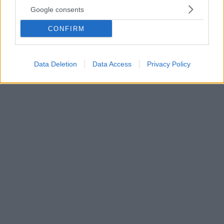
τεχνική που σώζει ζωές
Google consents
Στους πρώτους 45 ασθενείς με υψηλού κινδύνου
πνευμονική εμβολή, που εφάρμοσε τη νέα τεχνική ο
CONFIRM
Ευθύμιος Αυγερινός, η επιτυχία ήταν 100%, η
θνητότητα 0%, ο μέσος όρος νοσηλείας στη ΜΕΘ 2,5
μέρες και όλοι επέστρεψαν σπίτι τους σε άριστη
Data Deletion
Data Access
Privacy Policy
κατάσταση. Ένα εντυπωσιακό αποτέλεσμα αν σκεφτεί
κανείς ότι γι' αυτή την υποομάδα ασθενών η
θνητότητα με τις κλασσικές θεραπείες είναι 3-15%