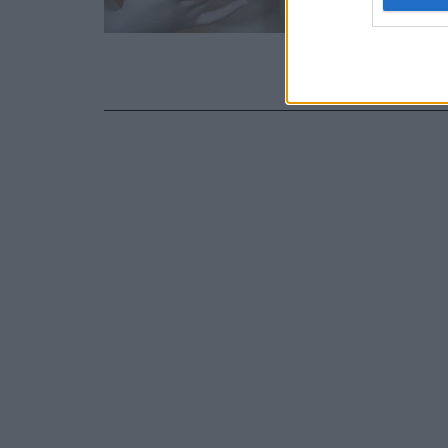
Η αντίληψη 
προτίμηση τ
διαπολιτισμ
στήθους απο