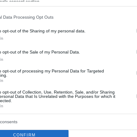
ogle consent section.
με
l Data Processing Opt Outs
ύνται και τα μεγάλα προβλήματα, τα κόμπλεξ κι οι
 με την ομοφοβία κλπ» τόνισε ο ερμηνευτής
o opt-out of the Sharing of my personal data.
In
54
o opt-out of the Sale of my Personal Data.
ν: Για τον «σκληρό» του
In
ντ, οι σύγχρονοι άνδρες
to opt-out of processing my Personal Data for Targeted
ing.
ίναι θηλυπρεπείς»
In
ως λέει, «τα άνανδρα γονίδιά τους»
o opt-out of Collection, Use, Retention, Sale, and/or Sharing
ersonal Data that Is Unrelated with the Purposes for which it
lected.
In
1
μεσαία ή μεγάλα; Τα γυναικεία
consents
που προτιμούν οι άντρες
CONFIRM