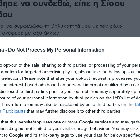
θησε να συνδεθώ, είπε η Σίσσυ
δου
ι να συμφιλιώσω τη θηλυκότητά μου με τον ρόλο
, ανέφερε μεταξύ άλλων
ma -
Do Not Process My Personal Information
3
03
ης Αρναούτογλου: «Θα ήθελα
to opt-out of the sale, sharing to third parties, or processing of your per
νηθώ γυναίκα»
formation for targeted advertising by us, please use the below opt-out s
r selection. Please note that after your opt-out request is processed y
eing interest-based ads based on personal information utilized by us or
ιωθεί με τη θηλυκή μου πλευρά» πρόσθεσε με
disclosed to third parties prior to your opt-out. You may separately opt-
συζήτηση που είχε με τον καλεσμένο του, Σταύρο
losure of your personal information by third parties on the IAB’s list of
 ισότητας των δύο φύλων - Δείτε το βίντεο
. This information may also be disclosed by us to third parties on the
IA
Participants
that may further disclose it to other third parties.
16
 that this website/app uses one or more Google services and may gath
 Μαραβέγιας: Όλοι έχουμε και
including but not limited to your visit or usage behaviour. You may click 
 to Google and its third-party tags to use your data for below specifi
 πλευρά, αλλά κάποιοι την