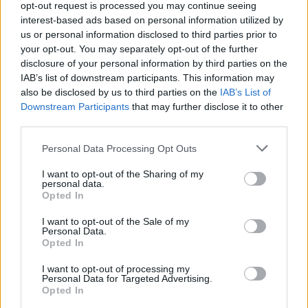
opt-out request is processed you may continue seeing
τιμολόγιο ρεύματος
interest-based ads based on personal information utilized by
Ποιες ώρες ισχύει το νυχτερινό ωράριο;
us or personal information disclosed to third parties prior to
your opt-out. You may separately opt-out of the further
disclosure of your personal information by third parties on the
IAB’s list of downstream participants. This information may
also be disclosed by us to third parties on the
IAB’s List of
Downstream Participants
that may further disclose it to other
third parties.
Please note that this website/app uses one or more Google
Personal Data Processing Opt Outs
services and may gather and store information including but
not limited to your visit or usage behaviour. You may click to
I want to opt-out of the Sharing of my
personal data.
grant or deny consent to Google and its third-party tags to
Opted In
use your data for below specified purposes in below Google
consent section.
I want to opt-out of the Sale of my
Personal Data.
Opted In
I want to opt-out of processing my
Personal Data for Targeted Advertising.
Opted In