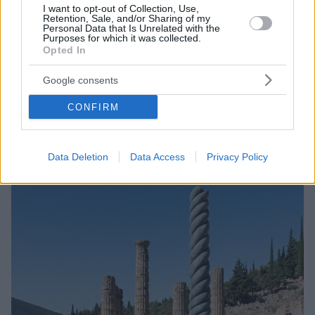
I want to opt-out of Collection, Use,
Retention, Sale, and/or Sharing of my
Personal Data that Is Unrelated with the
Purposes for which it was collected.
Opted In
31.03.2022, 07:04
Μουσείο Ακρόπολης: Διευρυμένο ωράριο και περιήγηση
Google consents
στην αρχαία γειτονιά της Αθήνας
CONFIRM
Οι βραδιές στη βεράντα του εστιατορίου με θέα στην
φωτισμένη Ακρόπολη
Data Deletion
Data Access
Privacy Policy