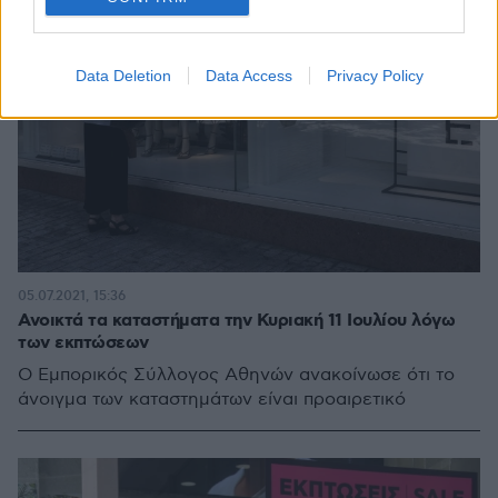
Data Deletion
Data Access
Privacy Policy
05.07.2021, 15:36
Ανοικτά τα καταστήματα την Κυριακή 11 Ιουλίου λόγω
των εκπτώσεων
Ο Εμπορικός Σύλλογος Αθηνών ανακοίνωσε ότι το
άνοιγμα των καταστημάτων είναι προαιρετικό