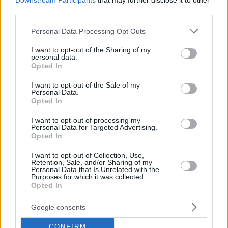
Downstream Participants
that may further disclose it to other
third parties.
Please note that this website/app uses one or more Google
Personal Data Processing Opt Outs
services and may gather and store information including but
not limited to your visit or usage behaviour. You may click to
I want to opt-out of the Sharing of my
personal data.
grant or deny consent to Google and its third-party tags to
Opted In
1
11.07.2021, 08:25
use your data for below specified purposes in below Google
Ανοιχτά τα καταστήματα σήμερα σήμερα Κυριακή -
consent section.
I want to opt-out of the Sale of my
Δείτε το ωράριο
Personal Data.
Opted In
Προαιρετικά ανοικτά μπορούν να είναι σήμερα,
πρώτη Κυριακή των θερινών εκπτώσεων, τα μαγαζιά
I want to opt-out of processing my
Personal Data for Targeted Advertising.
Opted In
I want to opt-out of Collection, Use,
Retention, Sale, and/or Sharing of my
Personal Data that Is Unrelated with the
Purposes for which it was collected.
Opted In
Google consents
CONFIRM