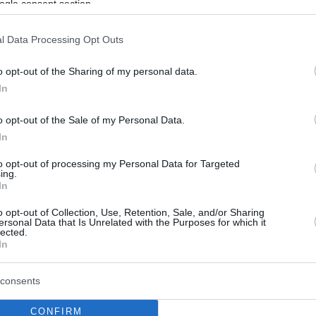
ει τα 35 εκατ. επιβάτες το
ogle consent section.
l Data Processing Opt Outs
πρόεδρος της Ενωσης Εφοπλιστών Κρουαζιερόπλοιων
ί τον κλάδο η ανάπτυξη του οποίου ακολουθεί
o opt-out of the Sharing of my personal data.
υθμούς συνεισφέροντας, το 2023, στην παγκόσμια
In
0 δισ. δολάρια
o opt-out of the Sale of my Personal Data.
In
to opt-out of processing my Personal Data for Targeted
ing.
In
o opt-out of Collection, Use, Retention, Sale, and/or Sharing
ersonal Data that Is Unrelated with the Purposes for which it
lected.
In
consents
CONFIRM