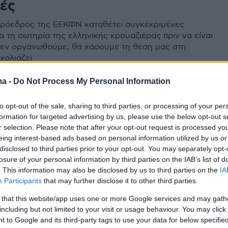
ές
Πρόεδρος της ΕΕΚΦΝ καταθέτει συγκεκριμένες
α τη σωτηρία της ελληνικής κρουαζιέρας πριν να είναι
δεν οργανωθούμε, θα χάσουμε τη θέση μας στη
χολιάζει
ma -
Do Not Process My Personal Information
ος Κόντες: Εξαιρετικές οι
to opt-out of the sale, sharing to third parties, or processing of your per
formation for targeted advertising by us, please use the below opt-out s
ψεις για την κρουαζιέρα
r selection. Please note that after your opt-out request is processed y
eing interest-based ads based on personal information utilized by us or
8 εκατομμύρια επιβάτες αναμένονται φέτος στην
disclosed to third parties prior to your opt-out. You may separately opt-
τους παράγοντες της αγοράς να εκτιμούν ότι οι
losure of your personal information by third parties on the IAB’s list of
 Σαντορίνη δεν θα επηρεάσουν τη συνολική εικόνα
. This information may also be disclosed by us to third parties on the
IA
Participants
that may further disclose it to other third parties.
2
6
 that this website/app uses one or more Google services and may gath
ος Κόντες: H κρουαζιέρα θα
including but not limited to your visit or usage behaviour. You may click 
 to Google and its third-party tags to use your data for below specifi