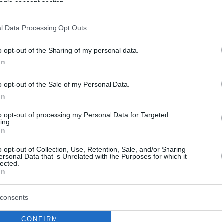
ogle consent section.
σχύλου, από το Εθνικό Θέατρο
l Data Processing Opt Outs
ιρη, η τραγωδία αναφέρεται στην ήττα των Περσών
ς Σαλαμίνας - Sold out η σημερινή παράσταση που
o opt-out of the Sharing of my personal data.
ται μέσω διαδικτύου στο εξωτερικό
In
o opt-out of the Sale of my Personal Data.
In
to opt-out of processing my Personal Data for Targeted
ing.
In
o opt-out of Collection, Use, Retention, Sale, and/or Sharing
ersonal Data that Is Unrelated with the Purposes for which it
lected.
In
consents
CONFIRM