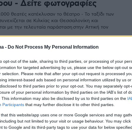
ρου - Δείτε φωτογραφίες
.000 θεατές κατέκλυσαν το θέατρο - Το ταξίδι των
υνεχίζεται σε Κιλκίας και Θεσσαλονίκη και
αι με την τελευταία παράσταση στην Αττική τον
ma -
Do Not Process My Personal Information
7
3
πίδαυρο με τη σύντροφό του ο
to opt-out of the sale, sharing to third parties, or processing of your per
formation for targeted advertising by us, please use the below opt-out s
ης Τσακαλώτος - Εκεί ήταν και
r selection. Please note that after your opt-out request is processed y
ς Παππάς
eing interest-based ads based on personal information utilized by us or
disclosed to third parties prior to your opt-out. You may separately opt-
losure of your personal information by third parties on the IAB’s list of
ις των δύο υποψηφίων για την ηγεσία του ΣΥΡΙΖΑ
. This information may also be disclosed by us to third parties on the
IA
Participants
that may further disclose it to other third parties.
7
5
 that this website/app uses one or more Google services and may gath
ος: Live σε όλο τον κόσμο οι
including but not limited to your visit or usage behaviour. You may click 
 to Google and its third-party tags to use your data for below specifi
ς», η αντιπολεμική τραγωδία