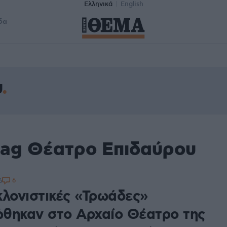
Ελληνικά
English
δα
υ
tag Θέατρο Επιδαύρου
6
6
κλονιστικές «Τρωάδες»
θηκαν στο Αρχαίο Θέατρο της