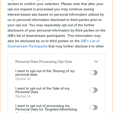
section to confirm your selection. Please note that after your
opt-out request is processed you may continue seeing
interest-based ads based on personal information utilized by
us or personal information disclosed to third parties prior to
your opt-out. You may separately opt-out of the further
disclosure of your personal information by third parties on the
IAB’s list of downstream participants. This information may
also be disclosed by us to third parties on the
IAB’s List of
Downstream Participants
that may further disclose it to other
third parties.
Please note that this website/app uses one or more Google
Personal Data Processing Opt Outs
services and may gather and store information including but
8
11.12.2024, 11:21
not limited to your visit or usage behaviour. You may click to
I want to opt-out of the Sharing of my
Συγκινητικές στιγμές στο Θέατρο Άλφα: Τα τρυφερά
personal data.
λόγια του Ιορδανίδη για τους Ληναίο και Φωτίου -
grant or deny consent to Google and its third-party tags to
Opted In
Έκλαιγε η Ματίκα
use your data for below specified purposes in below Google
consent section.
I want to opt-out of the Sale of my
Όταν δύο θεατρικές γενιές συναντήθηκαν στο
Personal Data.
θέατρο Άλφα - Δείτε το βίντεο
Opted In
I want to opt-out of processing my
Personal Data for Targeted Advertising.