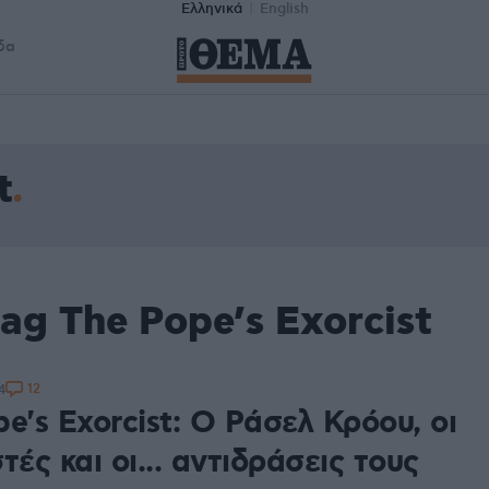
Ελληνικά
English
δα
t
ag The Pope’s Exorcist
12
4
e's Exorcist: Ο Ράσελ Κρόου, οι
τές και οι... αντιδράσεις τους