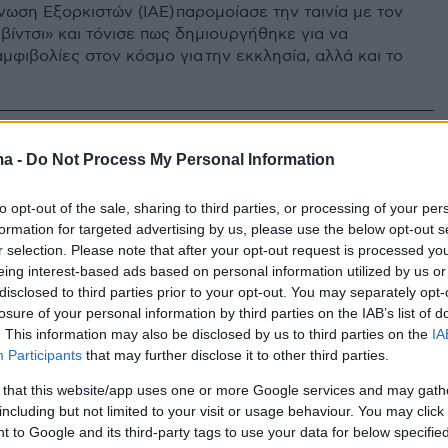
νωση Εξορκιστών (IAE) παρομοίασε την ταινία με τον
βίντσι» και τόνισε πως δημιουργήθηκε για να
μφιβολίες στον κόσμο για την εκκλησία, αλλά και το
ma -
Do Not Process My Personal Information
άπονο του Ράσελ Κρόου για
λους που του έδιναν και το
to opt-out of the sale, sharing to third parties, or processing of your per
formation for targeted advertising by us, please use the below opt-out s
που καθόρισε την καριέρα του
r selection. Please note that after your opt-out request is processed y
eing interest-based ads based on personal information utilized by us or
λαβα την ατμόσφαιρα στις Κάννες, άνθρωποι του
disclosed to third parties prior to your opt-out. You may separately opt-
νταν και μου μιλούσαν όχι για έναν ρόλο, αλλά για
losure of your personal information by third parties on the IAB’s list of
ατα» είπε σε πρόσφατη συνέντευξη
. This information may also be disclosed by us to third parties on the
IA
Participants
that may further disclose it to other third parties.
0
 that this website/app uses one or more Google services and may gath
δαίμονες και εξορκισμούς το
including but not limited to your visit or usage behaviour. You may click 
 to Google and its third-party tags to use your data for below specifi