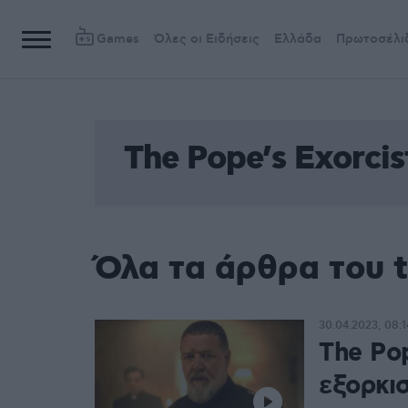
Games
Όλες οι Ειδήσεις
Ελλάδα
Πρωτοσέλι
The Pope’s Exorcis
Όλα τα άρθρα του t
30.04.2023, 08:1
The Pop
εξορκισ