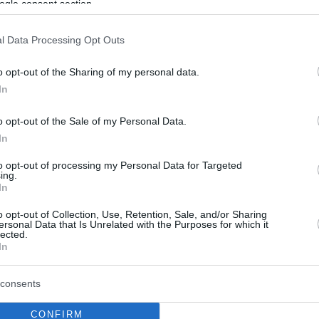
 του «Pope's Exorcist» με τον
ogle consent section.
Κρόου
l Data Processing Opt Outs
ρώτα πλάνα από την ταινία με τον ηθοποιό στον ρόλο
 Άμορθ
o opt-out of the Sharing of my personal data.
In
0
o opt-out of the Sale of my Personal Data.
λ Κρόου μεταμορφώνεται στον
In
 Γκάμπριελ Άμορθ για ένα
to opt-out of processing my Personal Data for Targeted
ing.
In
α το «Pope’s Exorcist» και την ιστορία του Ιταλού
o opt-out of Collection, Use, Retention, Sale, and/or Sharing
ersonal Data that Is Unrelated with the Purposes for which it
χει κάνει πάνω από 100.000 εξορκισμούς - Δείτε
lected.
 και βίντεο από τα γυρίσματα
In
consents
CONFIRM