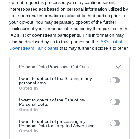
opt-out request is processed you may continue seeing
interest-based ads based on personal information utilized by
us or personal information disclosed to third parties prior to
your opt-out. You may separately opt-out of the further
disclosure of your personal information by third parties on the
IAB’s list of downstream participants. This information may
also be disclosed by us to third parties on the
IAB’s List of
Downstream Participants
that may further disclose it to other
third parties.
Please note that this website/app uses one or more Google
Personal Data Processing Opt Outs
services and may gather and store information including but
09.04.2023, 19:00
not limited to your visit or usage behaviour. You may click to
I want to opt-out of the Sharing of my
Όλα για το Μezcal, το διάσημο μεξικάνικο αλκοολούχο
personal data.
grant or deny consent to Google and its third-party tags to
Opted In
Aν είστε λάτρεις του mezcal έχουμε την κατάλληλη
use your data for below specified purposes in below Google
πρόταση για το πώς θα το απολαύσετε σε ένα
consent section.
I want to opt-out of the Sale of my
κοκτέιλ.
Personal Data.
Opted In
I want to opt-out of processing my
Personal Data for Targeted Advertising.
Opted In