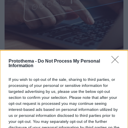
Protothema -
Do Not Process My Personal
135
01.08.2024, 09:02
Information
Γρήγορο Ίντερνετ: Τρέχουμε να προλάβουμε ultra-fast
ταχύτητες
If you wish to opt-out of the sale, sharing to third parties, or
Εως και 90% το ποσοστό ολοκλήρωσης των
processing of your personal or sensitive information for
Υποδομών Υπερυψηλής Ευρυζωνικότητας - Τι λέει η
targeted advertising by us, please use the below opt-out
έκθεση του ανεξάρτητου ελεγκτή- Τρέχουν
section to confirm your selection. Please note that after your
προγράμματα για την ανάπτυξη της ευρυζωνικότητας
opt-out request is processed you may continue seeing
και τέθηκε νέο χρονοδιάγραμμα για σύγκλιση με τον
interest-based ads based on personal information utilized by
μ.ό. της Ε.Ε.
us or personal information disclosed to third parties prior to
your opt-out. You may separately opt-out of the further
disclosure of your personal information by third parties on the