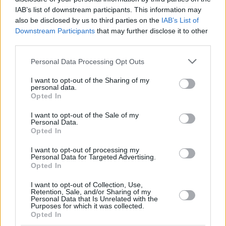
IAB’s list of downstream participants. This information may
also be disclosed by us to third parties on the
IAB’s List of
Downstream Participants
that may further disclose it to other
third parties.
Please note that this website/app uses one or more Google
Personal Data Processing Opt Outs
services and may gather and store information including but
not limited to your visit or usage behaviour. You may click to
I want to opt-out of the Sharing of my
personal data.
grant or deny consent to Google and its third-party tags to
Opted In
use your data for below specified purposes in below Google
consent section.
I want to opt-out of the Sale of my
Personal Data.
Opted In
I want to opt-out of processing my
Personal Data for Targeted Advertising.
Opted In
I want to opt-out of Collection, Use,
Retention, Sale, and/or Sharing of my
Personal Data that Is Unrelated with the
Purposes for which it was collected.
219
08.04.2024, 22:04
Opted In
Πώς θα ξεκολλήσουμε από την τελευταία θέση της