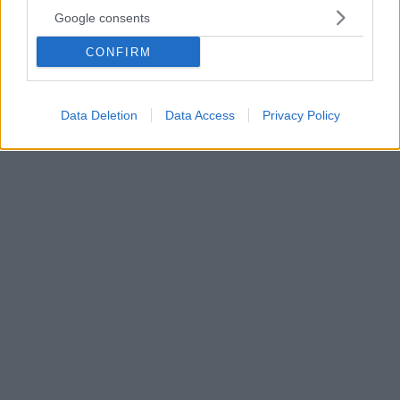
Ευρώπης στις ταχύτητες του Ίντερνετ - Όλο το σχέδιο
Google consents
Η χώρα μας αφήνει πίσω της την «εποχή του χαλκού»
CONFIRM
- Σχέδιο δημιουργίας περισσότερων από 6.000.000
συνδέσεων από τους παρόχους - Προοπτική
χρηματοδότησης του κόστους αναβάθμισης σε
ευρυζωνικές για 400.000 συνδρομητές - Τι δηλώνει ο
Data Deletion
Data Access
Privacy Policy
Δημήτρης Παπαστεργίου στο «Πρώτο ΘΕΜΑ»