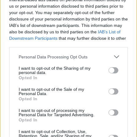
us or personal information disclosed to third parties prior to
your opt-out. You may separately opt-out of the further
disclosure of your personal information by third parties on the
IAB’s list of downstream participants. This information may
also be disclosed by us to third parties on the
IAB’s List of
Downstream Participants
that may further disclose it to other
third parties.
Please note that this website/app uses one or more Google
Personal Data Processing Opt Outs
services and may gather and store information including but
not limited to your visit or usage behaviour. You may click to
I want to opt-out of the Sharing of my
8
29.07.2021, 10:30
personal data.
Ελεονώρα Μελέτη: Το δημόσιο ξέσπασμά της στο
grant or deny consent to Google and its third-party tags to
Opted In
Instagram για το εργασιακό bullying
use your data for below specified purposes in below Google
consent section.
I want to opt-out of the Sale of my
«Μετά τους βιαστές του σώματος, σειρά έχουν οι
Personal Data.
"βιαστές της ψυχής"», δήλωσε η παρουσιάστρια
Opted In
I want to opt-out of processing my
Personal Data for Targeted Advertising.
Opted In
I want to opt-out of Collection, Use,
Retention, Sale, and/or Sharing of my