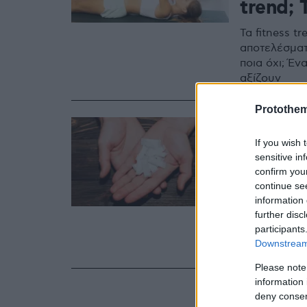
trend; 
Τα fitness t
αποτελέσματ
ποια όχι; Έ
αξίζουν
Protothe
05.08.2025, 13:1
Σακουλ
If you wish 
sensitive in
επικίν
confirm you
στους 
continue se
information 
further disc
Τρεις ειδικο
participants
του διαδικτ
Downstream 
αλλά μπορεί 
Please note
information 
deny consent