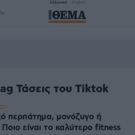
Ελληνικά
English
δα
ag Τάσεις του Tiktok
1
κό περπάτημα, μονόζυγο ή
; Ποιο είναι το καλύτερο fitness