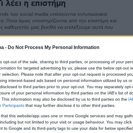
Τι λέει η επιστήμη
rends των social media υπόσχονται εντυπωσιακά
α. Ποια όμως υποστηρίζονται από την επιστήμη και
νας καθηγητής μας βοηθά να επιλέξουμε αυτά που
ma -
Do Not Process My Personal Information
7
άκια καφεΐνης: H νέα
to opt-out of the sale, sharing to third parties, or processing of your per
formation for targeted advertising by us, please use the below opt-out s
δυνη μόδα που κάνει θραύση
r selection. Please note that after your opt-out request is processed y
εφήβους – Δείτε βίντεο
eing interest-based ads based on personal information utilized by us or
disclosed to third parties prior to your opt-out. You may separately opt-
losure of your personal information by third parties on the IAB’s list of
ί προειδοποιούν για τους κινδύνους μιας νέας τάσης
. This information may also be disclosed by us to third parties on the
IA
ύου, που ναι μεν έχει μεγάλη απήχηση στους νέους,
Participants
that may further disclose it to other third parties.
να θέσει σε κίνδυνο την υγεία τους
 that this website/app uses one or more Google services and may gath
including but not limited to your visit or usage behaviour. You may click 
 to Google and its third-party tags to use your data for below specifi