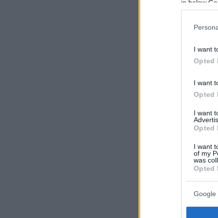
in below Go
Persona
I want t
Opted 
I want t
Opted 
I want 
Advertis
Opted 
I want t
of my P
was col
Opted 
Google 