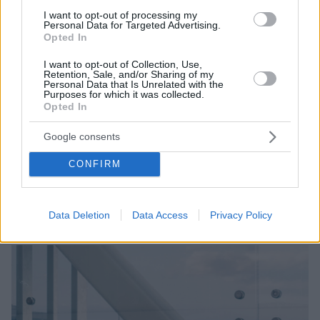
I want to opt-out of processing my
Personal Data for Targeted Advertising.
Opted In
I want to opt-out of Collection, Use,
Retention, Sale, and/or Sharing of my
Personal Data that Is Unrelated with the
Purposes for which it was collected.
Opted In
4
06.08.2023, 08:59
Ευρωπαϊκούς προορισμούς επιλέγουν οι Έλληνες για τις
Google consents
διακοπές - Πόσο κοστίζουν τα οργανωμένα ταξίδια
Ψήφος εμπιστοσύνης στα Τουριστικά Γραφεία, στα
CONFIRM
σκαριά η δημιουργία εγγυοδοτικού ταμείου -
Κορυφώνεται η ταξιδιωτική κίνηση τον Αύγουστο,
αναμένεται αύξηση 20% σε σχέση με πέρσι
Data Deletion
Data Access
Privacy Policy