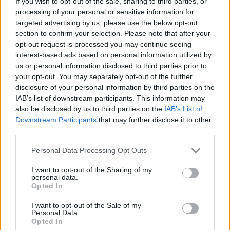
If you wish to opt-out of the sale, sharing to third parties, or
Ευρώπης FTI - Πώς επηρεάζεται η Ελλάδα
processing of your personal or sensitive information for
H FTI προσφέρει εκδρομές σε περισσότερους από 40
targeted advertising by us, please use the below opt-out
section to confirm your selection. Please note that after your
προορισμούς, περιλαμβανομένης της Ελλάδας
opt-out request is processed you may continue seeing
- Ανήσυχος ο πρόεδρος του Συνδέσμου Τουριστικών
interest-based ads based on personal information utilized by
και Ταξιδιωτικών Γραφείων Κρήτης
us or personal information disclosed to third parties prior to
your opt-out. You may separately opt-out of the further
disclosure of your personal information by third parties on the
IAB’s list of downstream participants. This information may
also be disclosed by us to third parties on the
IAB’s List of
Downstream Participants
that may further disclose it to other
third parties.
Please note that this website/app uses one or more Google
Personal Data Processing Opt Outs
services and may gather and store information including but
not limited to your visit or usage behaviour. You may click to
I want to opt-out of the Sharing of my
personal data.
grant or deny consent to Google and its third-party tags to
Opted In
use your data for below specified purposes in below Google
consent section.
I want to opt-out of the Sale of my
Personal Data.
Opted In