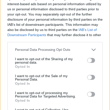
κλαμπ της Αγίας Άννας με χρυσό μπικίνι και τακούνια
interest-based ads based on personal information utilized by
us or personal information disclosed to third parties prior to
your opt-out. You may separately opt-out of the further
disclosure of your personal information by third parties on the
IAB’s list of downstream participants. This information may
also be disclosed by us to third parties on the
IAB’s List of
Downstream Participants
that may further disclose it to other
third parties.
Please note that this website/app uses one or more Google
Personal Data Processing Opt Outs
services and may gather and store information including but
not limited to your visit or usage behaviour. You may click to
I want to opt-out of the Sharing of my
personal data.
grant or deny consent to Google and its third-party tags to
Opted In
use your data for below specified purposes in below Google
consent section.
I want to opt-out of the Sale of my
Personal Data.
Opted In
I want to opt-out of processing my
Personal Data for Targeted Advertising.
Opted In
I want to opt-out of Collection, Use,