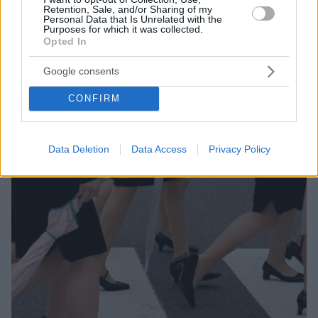
Retention, Sale, and/or Sharing of my
Personal Data that Is Unrelated with the
Purposes for which it was collected.
Opted In
159
17.08.2022, 10:15
Με... τακούνια και μπικίνι στη Μύκονο ο γιος του Μάτζικ
Τζόνσον
Google consents
Δείτε το βίντεο με τον E.J. να διασκεδάζει σε κλαμπ
CONFIRM
του νησιού, ντυμένος στα χρυσά
Data Deletion
Data Access
Privacy Policy