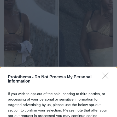
Protothema -
Do Not Process My Personal
Information
If you wish to opt-out of the sale, sharing to third parties, or
115
26.08.2022, 16:10
processing of your personal or sensitive information for
Νέες φωτογραφίες από την εμφάνιση του γιου του
targeted advertising by us, please use the below opt-out
Μάτζικ Τζόνσον στη Μύκονο
section to confirm your selection. Please note that after your
Δείτε τα στιγμιότυπα με τον E.J. να διασκεδάζει σε
opt-out request is processed you may continue seeing