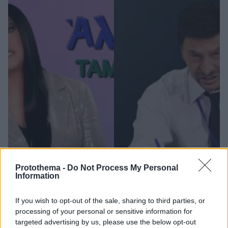
Protothema -
Do Not Process My Personal
Information
If you wish to opt-out of the sale, sharing to third parties, or
processing of your personal or sensitive information for
17
07.07.2020, 18:36
targeted advertising by us, please use the below opt-out
Τάκης Ζαχαράτος: Σε παροξυσμό μεταμφιέσεων πριν