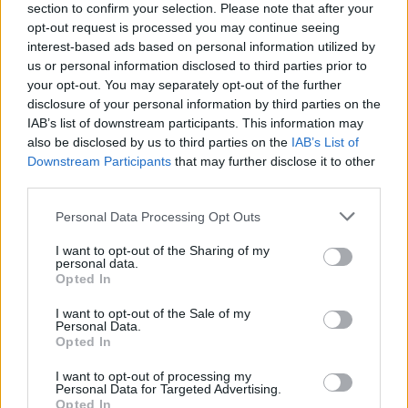
section to confirm your selection. Please note that after your
την πρεμιέρα στο ‘’Άλσος’’- Από Άντζελα Δημητρίου
opt-out request is processed you may continue seeing
μέχρι Νίκος Χαρδαλιάς
interest-based ads based on personal information utilized by
Δείτε τα απολαυστικά βίντεο
us or personal information disclosed to third parties prior to
your opt-out. You may separately opt-out of the further
disclosure of your personal information by third parties on the
IAB’s list of downstream participants. This information may
also be disclosed by us to third parties on the
IAB’s List of
Downstream Participants
that may further disclose it to other
third parties.
Please note that this website/app uses one or more Google
Personal Data Processing Opt Outs
services and may gather and store information including but
not limited to your visit or usage behaviour. You may click to
I want to opt-out of the Sharing of my
personal data.
grant or deny consent to Google and its third-party tags to
Opted In
use your data for below specified purposes in below Google
consent section.
I want to opt-out of the Sale of my
Personal Data.
Opted In
I want to opt-out of processing my
Personal Data for Targeted Advertising.
Opted In