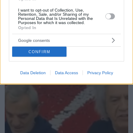
I want to opt-out of Collection, Use,
Retention, Sale, and/or Sharing of my
Personal Data that Is Unrelated with the
Purposes for which it was collected.
Opted In
4
10.01.2019, 19:03
Παρέμβαση εισαγγελέα για τα σχόλια Τσουκαλά κατά
Google consents
Τζήλου
CONFIRM
Λίγο πριν τον ξυλοδαρμό του διαιτητή
Data Deletion
Data Access
Privacy Policy