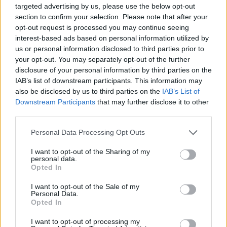
targeted advertising by us, please use the below opt-out
Το ΦΕΚ έχει ημερομηνία 12 Ιανουαρίου και φέρει την
section to confirm your selection. Please note that after your
υπογραφή του προέδρου της σκοπιανής Βουλής
opt-out request is processed you may continue seeing
interest-based ads based on personal information utilized by
us or personal information disclosed to third parties prior to
your opt-out. You may separately opt-out of the further
disclosure of your personal information by third parties on the
IAB’s list of downstream participants. This information may
also be disclosed by us to third parties on the
IAB’s List of
Downstream Participants
that may further disclose it to other
third parties.
Please note that this website/app uses one or more Google
Personal Data Processing Opt Outs
services and may gather and store information including but
not limited to your visit or usage behaviour. You may click to
I want to opt-out of the Sharing of my
personal data.
grant or deny consent to Google and its third-party tags to
Opted In
use your data for below specified purposes in below Google
consent section.
I want to opt-out of the Sale of my
Personal Data.
Opted In
I want to opt-out of processing my