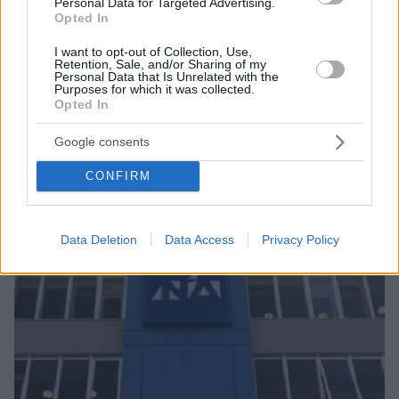
Personal Data for Targeted Advertising.
Opted In
I want to opt-out of Collection, Use,
Retention, Sale, and/or Sharing of my
Personal Data that Is Unrelated with the
3
14.11.2018, 20:24
Purposes for which it was collected.
Κουτσούμπας: Στόχος της αναθεώρησης η κυριαρχία του
Opted In
σάπιου πολιτικού συστήματος
Για «συμπαιγνία» και για «δικομματικό παιχνίδι» έκανε
Google consents
λόγο ο Γραμματέας του ΚΚΕ αναφερόμενος στον
CONFIRM
καυγά Τσίπρα - Μητσοτάκη
Data Deletion
Data Access
Privacy Policy