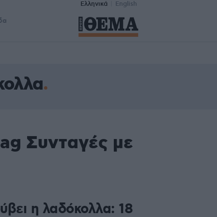
Ελληνικά
English
δα
κολλα
tag Συνταγές με
ύβει η λαδόκολλα: 18