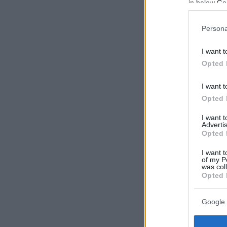
in below Go
Persona
I want t
Opted 
I want t
Opted 
I want 
Advertis
Opted 
I want t
of my P
was col
Opted 
Google 