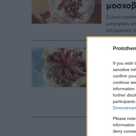
μοσχοβ
Συγκεντρώσα
μαγειρική σ
σύγχρονες π
Protothe
10.01.2021, 20:0
Ψήνουμ
If you wish 
για μαγ
sensitive in
confirm you
Ποιος δεν έχ
continue se
ενός ωραίου
information 
σκελίδες σκ
further disc
απελευθερώσ
participants
τυλιγμένα σ
Downstream 
Please note
information 
deny consent