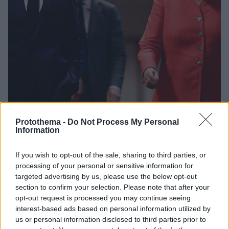
Protothema -
Do Not Process My Personal
5
21.07.2020, 09:54
Information
Πώς θα μοιραστούν τα €750 δισ. του Ταμείου
Ανάκαμψης – Τι προβλέπει η συμφωνία των «27»
If you wish to opt-out of the sale, sharing to third parties, or
Πώς κατανέμονται τα 390 δισ. ευρώ σε
processing of your personal or sensitive information for
επιχορηγήσεις και τα 360 δισ. ευρώ σε δάνεια -
targeted advertising by us, please use the below opt-out
Σταϊκούρας: Σε βάθος 7ετιας οι εκταμιεύσεις για την
section to confirm your selection. Please note that after your
Ελλάδα, τα 70 δισ. δεν θα συνοδεύονται από
opt-out request is processed you may continue seeing
μνημόνιο
interest-based ads based on personal information utilized by
us or personal information disclosed to third parties prior to