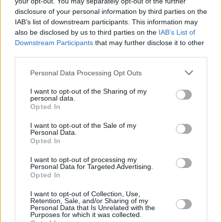
your opt-out. You may separately opt-out of the further
disclosure of your personal information by third parties on the
IAB’s list of downstream participants. This information may
also be disclosed by us to third parties on the
IAB’s List of
Downstream Participants
that may further disclose it to other
third parties.
Please note that this website/app uses one or more Google
Personal Data Processing Opt Outs
services and may gather and store information including but
not limited to your visit or usage behaviour. You may click to
I want to opt-out of the Sharing of my
personal data.
grant or deny consent to Google and its third-party tags to
Opted In
use your data for below specified purposes in below Google
consent section.
I want to opt-out of the Sale of my
Personal Data.
Opted In
I want to opt-out of processing my
Personal Data for Targeted Advertising.
Opted In
I want to opt-out of Collection, Use,
Retention, Sale, and/or Sharing of my
Personal Data that Is Unrelated with the
Purposes for which it was collected.
44
21.07.2020, 00:01