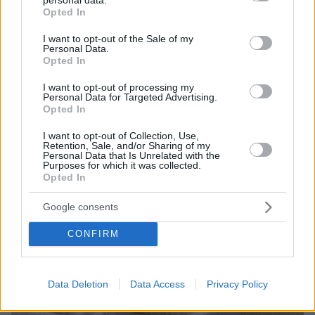
καρνιβορικό μας ναρκισσισμό μέσα από
grant or deny consent to Google and its third-party tags to
Opted In
παραδοσιακές συνταγές και συγχρόνους
use your data for below specified purposes in below Google
μετασχηματισμούς
consent section.
I want to opt-out of the Sale of my
Personal Data.
Opted In
I want to opt-out of processing my
Personal Data for Targeted Advertising.
Opted In
I want to opt-out of Collection, Use,
Retention, Sale, and/or Sharing of my
Personal Data that Is Unrelated with the
Purposes for which it was collected.
Opted In
Google consents
CONFIRM
Data Deletion
Data Access
Privacy Policy