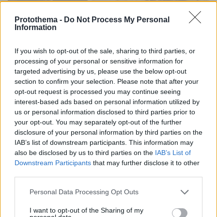
Protothema -
Do Not Process My Personal
Information
If you wish to opt-out of the sale, sharing to third parties, or
processing of your personal or sensitive information for
targeted advertising by us, please use the below opt-out
section to confirm your selection. Please note that after your
opt-out request is processed you may continue seeing
interest-based ads based on personal information utilized by
us or personal information disclosed to third parties prior to
your opt-out. You may separately opt-out of the further
disclosure of your personal information by third parties on the
IAB’s list of downstream participants. This information may
also be disclosed by us to third parties on the
IAB’s List of
Downstream Participants
that may further disclose it to other
third parties.
09.10.2025, 21:30
Το συκώτι αλλιώς - Το δοκιμάζουμε σε 8 διαφορετικά
Please note that this website/app uses one or more Google
Personal Data Processing Opt Outs
εστιατόρια της Αθήνας
services and may gather and store information including but
Οκτώ πιάτα με το συκώτι να αποθεώνει τον
not limited to your visit or usage behaviour. You may click to
I want to opt-out of the Sharing of my
personal data.