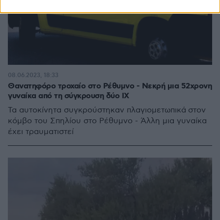
08.06.2023, 18:33
Θανατηφόρο τροχαίο στο Ρέθυμνο - Νεκρή μια 52χρονη
γυναίκα από τη σύγκρουση δύο ΙΧ
Τα αυτοκίνητα συγκρούστηκαν πλαγιομετωπικά στον
κόμβο του Σπηλίου στο Ρέθυμνο - Άλλη μια γυναίκα
έχει τραυματιστεί