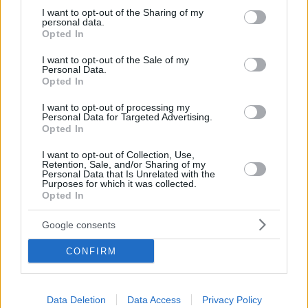
not limited to your visit or usage behaviour. You may click to
I want to opt-out of the Sharing of my
6
06.08.2023, 14:34
personal data.
Τραγωδία στην Πιερία - Νεκρός 20χρονος οδηγός από
grant or deny consent to Google and its third-party tags to
Opted In
σύγκρουση δύο ΙΧ στην Αθηνών - Θεσσαλονίκης
use your data for below specified purposes in below Google
consent section.
I want to opt-out of the Sale of my
Το όχημα του άτυχου 20χρονου συγκρούστηκε με
Personal Data.
Ι.Χ., που οδηγούσε ένας 49χρονος
Opted In
I want to opt-out of processing my
Personal Data for Targeted Advertising.
Opted In
I want to opt-out of Collection, Use,
Retention, Sale, and/or Sharing of my
Personal Data that Is Unrelated with the
Purposes for which it was collected.
Opted In
Google consents
CONFIRM
Data Deletion
Data Access
Privacy Policy