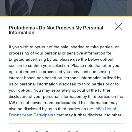
Protothema -
Do Not Process My Personal
Information
04.01.2024, 18:14
Οι πρωταγωνιστές του «Suits» Γκάμπριελ Μαχτ και
If you wish to opt-out of the sale, sharing to third parties, or
Πάτρικ Τζ. Άνταμς θα παρουσιάσουν βραβείο στις
processing of your personal or sensitive information for
Χρυσές Σφαίρες»
targeted advertising by us, please use the below opt-out
Η τελετή θα πραγματοποιηθεί στις 7 Ιανουαρίου
section to confirm your selection. Please note that after your
opt-out request is processed you may continue seeing
interest-based ads based on personal information utilized by
us or personal information disclosed to third parties prior to
your opt-out. You may separately opt-out of the further
disclosure of your personal information by third parties on the
IAB’s list of downstream participants. This information may
also be disclosed by us to third parties on the
IAB’s List of
Downstream Participants
that may further disclose it to other
third parties.
Please note that this website/app uses one or more Google