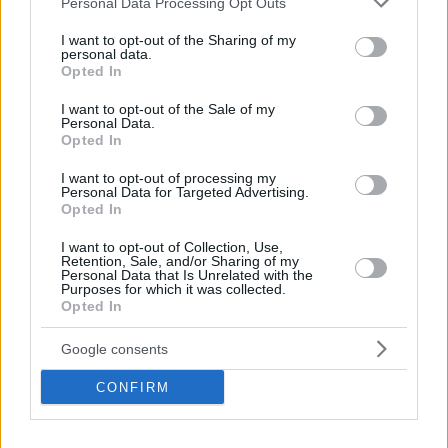
Personal Data Processing Opt Outs
services and may gather and store information including but
not limited to your visit or usage behaviour. You may click to
I want to opt-out of the Sharing of my
personal data.
grant or deny consent to Google and its third-party tags to
Opted In
use your data for below specified purposes in below Google
consent section.
I want to opt-out of the Sale of my
Personal Data.
Opted In
I want to opt-out of processing my
Personal Data for Targeted Advertising.
Opted In
I want to opt-out of Collection, Use,
Retention, Sale, and/or Sharing of my
02.12.2023, 18:30
Personal Data that Is Unrelated with the
Νέες πληροφορίες για το spin-off της διάσημης σειράς
Purposes for which it was collected.
«Suits»
Opted In
Η προβολή της original σειράς στο Netflix έχει
Google consents
σημειώσει μεγάλη επιτυχία
CONFIRM