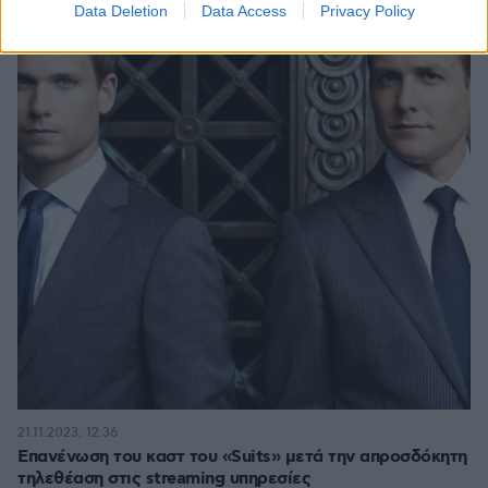
Data Deletion
Data Access
Privacy Policy
21.11.2023, 12:36
Επανένωση του καστ του «Suits» μετά την απροσδόκητη
τηλεθέαση στις streaming υπηρεσίες