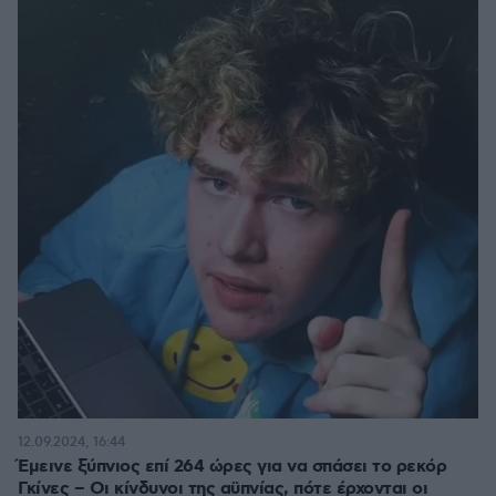
12.09.2024, 16:44
Έμεινε ξύπνιος επί 264 ώρες για να σπάσει το ρεκόρ
Γκίνες – Οι κίνδυνοι της αϋπνίας, πότε έρχονται οι