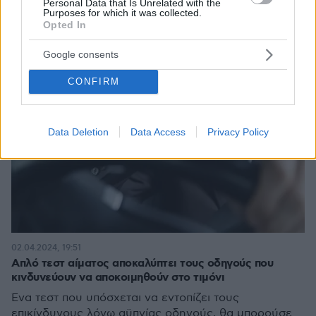
Personal Data that Is Unrelated with the
Purposes for which it was collected.
Opted In
Google consents
CONFIRM
Data Deletion
Data Access
Privacy Policy
02.04.2024, 19:51
Απλό τεστ αίματος αποκαλύπτει τους οδηγούς που
κινδυνεύουν να αποκοιμηθούν στο τιμόνι
Ένα τεστ που υπόσχεται να εντοπίζει τους
επικίνδυνους λόγω αϋπνίας οδηγούς, θα μπορούσε