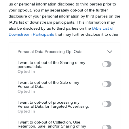
us or personal information disclosed to third parties prior to
your opt-out. You may separately opt-out of the further
disclosure of your personal information by third parties on the
IAB’s list of downstream participants. This information may
also be disclosed by us to third parties on the
IAB’s List of
Downstream Participants
that may further disclose it to other
third parties.
29.04.2024, 23:14
Please note that this website/app uses one or more Google
Personal Data Processing Opt Outs
Σας λείπει ύπνος; Το συμπλήρωμα κρεατίνης που σας
services and may gather and store information including but
κρατάει σε εγρήγορση
not limited to your visit or usage behaviour. You may click to
I want to opt-out of the Sharing of my
personal data.
grant or deny consent to Google and its third-party tags to
Ένα συμπλήρωμα ιδιαίτερα δημοφιλές σε όσους
Opted In
use your data for below specified purposes in below Google
θέλουν να χτίσουν μυς, θα μπορούσε ενδεχομένως
consent section.
I want to opt-out of the Sale of my
να βοηθήσει να αντεπεξέλθουμε τις υποχρεώσεις
Personal Data.
της επόμενης μέρας μετά από μια άϋπνη νύχτα
Opted In
I want to opt-out of processing my
Personal Data for Targeted Advertising.
Opted In
I want to opt-out of Collection, Use,
Retention, Sale, and/or Sharing of my