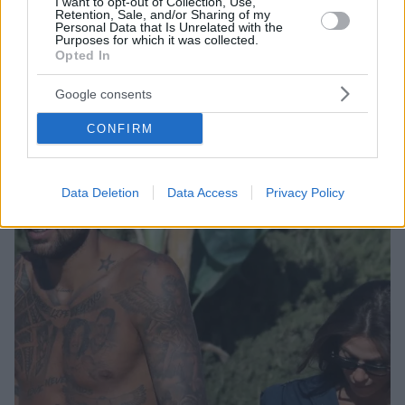
I want to opt-out of Collection, Use,
Retention, Sale, and/or Sharing of my
Personal Data that Is Unrelated with the
Purposes for which it was collected.
15.10.2022, 17:00
Opted In
Πρίντεζης - Κωστοπούλου: Σπάνια δημόσια εμφάνιση σε
νυχτερινό κέντρο για το ερωτευμένο ζευγάρι
Google consents
Δείτε φωτογραφίες από τη βραδινή τους έξοδο
CONFIRM
Data Deletion
Data Access
Privacy Policy