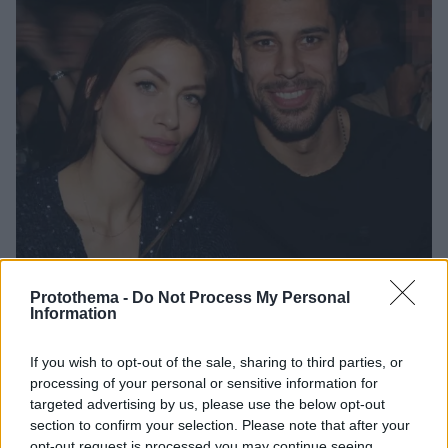
Protothema -
Do Not Process My Personal
Information
If you wish to opt-out of the sale, sharing to third parties, or
1
05.04.2024, 17:16
processing of your personal or sensitive information for
Ο Γιώργος Πρίντεζης θα γίνει για δεύτερη φορά
targeted advertising by us, please use the below opt-out
πατέρας - Έγκυος η Στέλλα Κωστοπούλου
section to confirm your selection. Please note that after your
opt-out request is processed you may continue seeing