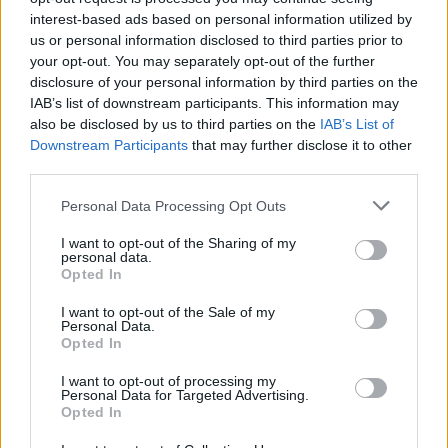
Το ζευγάρι έχει αποκτήσει μία κόρη - Δείτε το βίντεο
interest-based ads based on personal information utilized by
us or personal information disclosed to third parties prior to
your opt-out. You may separately opt-out of the further
disclosure of your personal information by third parties on the
IAB’s list of downstream participants. This information may
also be disclosed by us to third parties on the
IAB’s List of
Downstream Participants
that may further disclose it to other
third parties.
Please note that this website/app uses one or more Google
Personal Data Processing Opt Outs
services and may gather and store information including but
not limited to your visit or usage behaviour. You may click to
I want to opt-out of the Sharing of my
personal data.
grant or deny consent to Google and its third-party tags to
Opted In
use your data for below specified purposes in below Google
consent section.
I want to opt-out of the Sale of my
Personal Data.
Opted In
I want to opt-out of processing my
Personal Data for Targeted Advertising.
Opted In