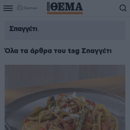
Games
Σπαγγέτι
Όλα τα άρθρα του tag Σπαγγέτι