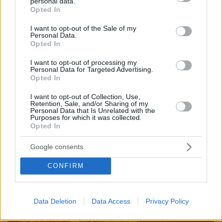
personal data.
grant or deny consent to Google and its third-party tags to
24.05.2023, 08:00
Opted In
use your data for below specified purposes in below Google
Σπαγγέτι με ντοματίνια, βασιλικό και κάππαρη (ΒΙΝΤΕΟ)
consent section.
I want to opt-out of the Sale of my
Εύκολη και ελαφριά αυτή η μακαρονάδα είναι
Personal Data.
ιδανική για όσους νηστεύουν ή ακολουθούν vegan
Opted In
διατροφή και δεν έχουν πολύ χρόνο για μαγείρεμα.
I want to opt-out of processing my
Personal Data for Targeted Advertising.
Opted In
I want to opt-out of Collection, Use,
Retention, Sale, and/or Sharing of my
Personal Data that Is Unrelated with the
Purposes for which it was collected.
Opted In
Google consents
CONFIRM
Data Deletion
Data Access
Privacy Policy