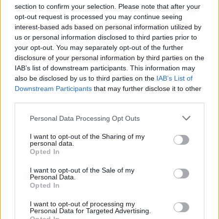
ένα ζωντανό μεσημεριανό γεύμα με λίγες θερμίδες,
section to confirm your selection. Please note that after your
opt-out request is processed you may continue seeing
interest-based ads based on personal information utilized by
us or personal information disclosed to third parties prior to
your opt-out. You may separately opt-out of the further
disclosure of your personal information by third parties on the
IAB’s list of downstream participants. This information may
also be disclosed by us to third parties on the
IAB’s List of
Downstream Participants
that may further disclose it to other
third parties.
Please note that this website/app uses one or more Google
Personal Data Processing Opt Outs
services and may gather and store information including but
not limited to your visit or usage behaviour. You may click to
I want to opt-out of the Sharing of my
personal data.
grant or deny consent to Google and its third-party tags to
Opted In
use your data for below specified purposes in below Google
consent section.
I want to opt-out of the Sale of my
Personal Data.
Opted In
I want to opt-out of processing my
Personal Data for Targeted Advertising.