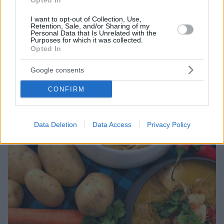
Opted In
I want to opt-out of Collection, Use,
19.11.2022, 09:00
Retention, Sale, and/or Sharing of my
12 σούπες με τα υλικά του φθινοπώρου και όχι μόνο
Personal Data that Is Unrelated with the
Purposes for which it was collected.
Το φθινόπωρο είναι μια εποχή που αγαπάμε πολύ
Opted In
όσοι ασχολούμαστε με τη μαγειρική γιατί μας φέρνει
Google consents
στην αγορά ξεχωριστές πρώτες ύλες, που
λατρεύουμε να χρησιμοποιούμε στις συνταγές μας:
CONFIRM
κάστανα, κολοκύθες, παντζάρια, μανιτάρια,
κουνουπίδια είναι μόνο μερικές από αυτές.
Data Deletion
Data Access
Privacy Policy